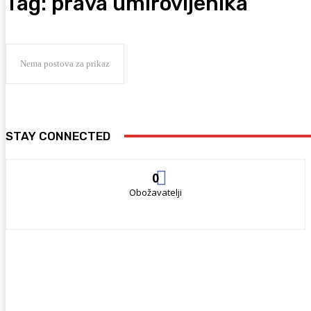
Tag:
prava umirovljenika
Nema postova za prikaz
STAY CONNECTED
0
Obožavatelji