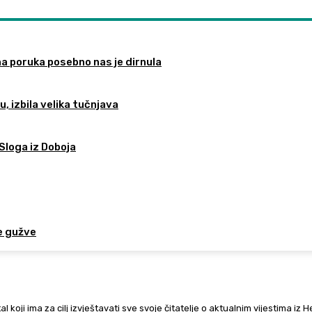
na poruka posebno nas je dirnula
, izbila velika tučnjava
Sloga iz Doboja
e gužve
al koji ima za cilj izvještavati sve svoje čitatelje o aktualnim vijestima iz 