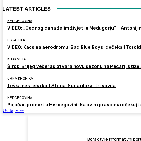
LATEST ARTICLES
HERCEGOVINA
VIDEO: „Jednog dana želim živjeti u Međugorju“ – Antoniji
HRVATSKA
VIDEO: Kaos na aerodromu! Bad Blue Boysi dočekali Torcidu
ISTAKNUTA
Široki Brijeg večeras otvara novu sezonu na Pecari, stiže 
CRNA KRONIKA
Teška nesreća kod Stoca: Sudarila se tri vozila
HERCEGOVINA
Pojačan promet u Hercegovini: Na ovim pravcima očekujt
Učitaj više
Borak.tv je informativni port