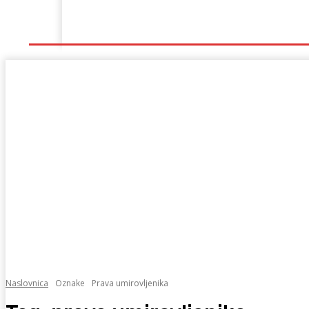
Naslovna
Lokalno
Hercegovina
Sport
Naslovnica
Oznake
Prava umirovljenika