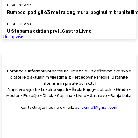
HERCEGOVINA
Rumboci podigli 63 metra dug mural poginulim branitelji
HERCEGOVINA
U Stupama održan prvi „Gastro Livno“
Učitaj više
Borak.tv je informativni portal koji ima za cilj izvještavati sve svoje
čitatelje o aktualnim vijestima iz Hercegovine i regije. Ostanite
informirani i pratite borak.tv !
Najnovije vijesti - Lokalne vijesti - Široki Brijeg- Ljubuški - Grude -
Mostar - Posušje - Čitluk - Čapljina - Livno - Sarajevo - Banja Luka
Kontaktirajte nas na e-mail::
borakinfo1@gmail.com
© Copyright - Borak.tv