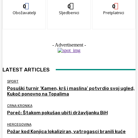
0
0
0
Obožavatelji
Sljedbenici
Pretplatnici
- Advertisement -
LATEST ARTICLES
SPORT
Posuški turnir ‘Kamen, krš i maslina’ potvrdio svoj ugled,
Kukoč ponovno na Topalima
CRNA KRONIKA
Poreč: Štakom pokušao ubiti državljanku BiH
HERCEGOVINA
Požar kod Konjica lokaliziran, vatrogasci branili kuće