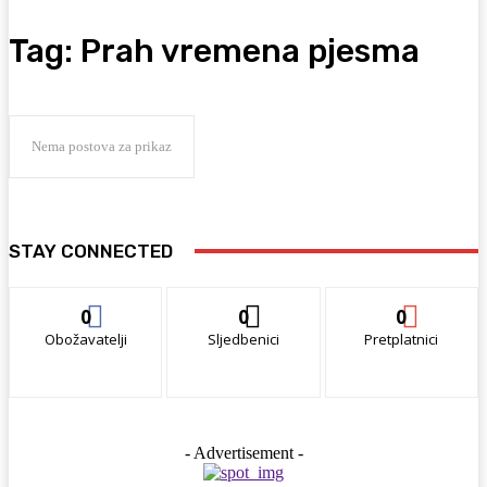
Tag:
Prah vremena pjesma
Nema postova za prikaz
STAY CONNECTED
0
0
0
Obožavatelji
Sljedbenici
Pretplatnici
- Advertisement -