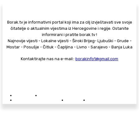
Borak.tv je informativni portal koji ima za cilj izvještavati sve svoje
čitatelje o aktualnim vijestima iz Hercegovine i regije. Ostanite
informirani i pratite borak.tv !
Najnovije vijesti - Lokalne vijesti - Široki Brijeg- Ljubuški - Grude -
Mostar - Posušje - Čitluk - Čapljina - Livno - Sarajevo - Banja Luka
Kontaktirajte nas na e-mail::
borakinfo1@gmail.com
© Copyright - Borak.tv
Privatnost
Pravila anonimnog komentiranja
Oglašavanje na Borak.tv
Donacije
Kontakt