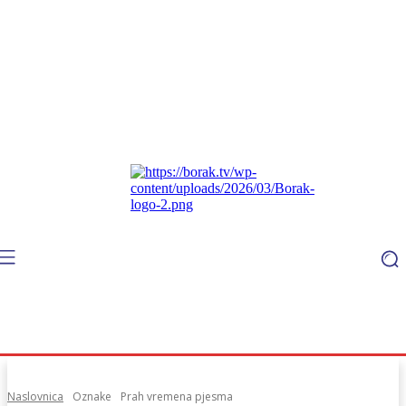
Naslovnica
Oznake
Prah vremena pjesma