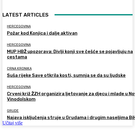
LATEST ARTICLES
HERCEGOVINA
Požar kod Konjica i dalje aktivan
HERCEGOVINA
MUP HBŽ upozorava: Divlji konji sve češće se pojavljuju na
cestama
CRNA KRONIKA
Suša rijeke Save otkrila kosti, sumnja se da su ljudske
HERCEGOVINA
Crveni križ ŽZH organizira ljetovanje za djecu i mlade u 
Vinodolskom
GRUDE
Najava isključenja struje u Grudama i drugim naseljima Bi
Učitaj više