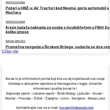
HERCEGOVINA
Požari u HNŽ-u: Air Tractori kod Neuma, gorio automobil u
Mostaru
HERCEGOVINA
Kreće isplata naknada za osobe s invaliditetom u FBiH: Ev
koliko iznose
ŠIROKI BRIJEG
Prometna nezgoda u Širokom Brijegu, sudarila se dva voz
Učitaj više
Borak.tv je informativni portal koji ima za cilj izvještavati sve svoje
čitatelje o aktualnim vijestima iz Hercegovine i regije. Ostanite
informirani i pratite borak.tv !
Najnovije vijesti - Lokalne vijesti - Široki Brijeg- Ljubuški - Grude -
Mostar - Posušje - Čitluk - Čapljina - Livno - Sarajevo - Banja Luka
Kontaktirajte nas na e-mail::
borakinfo1@gmail.com