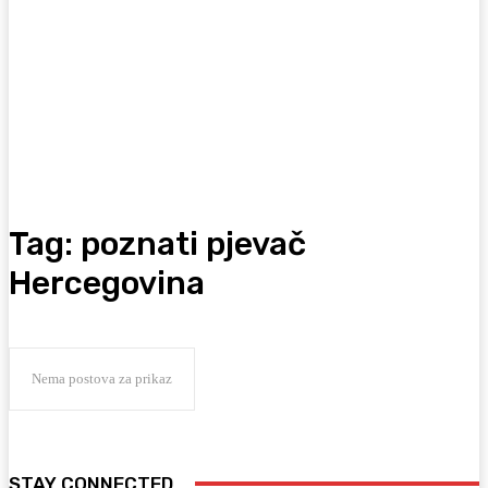
Tag:
poznati pjevač
Hercegovina
Nema postova za prikaz
STAY CONNECTED