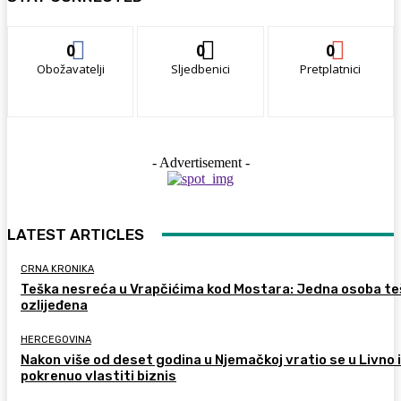
0
0
0
Obožavatelji
Sljedbenici
Pretplatnici
- Advertisement -
LATEST ARTICLES
CRNA KRONIKA
Teška nesreća u Vrapčićima kod Mostara: Jedna osoba te
ozlijeđena
HERCEGOVINA
Nakon više od deset godina u Njemačkoj vratio se u Livno i
pokrenuo vlastiti biznis