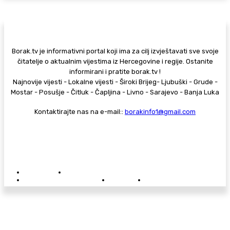
Borak.tv je informativni portal koji ima za cilj izvještavati sve svoje
čitatelje o aktualnim vijestima iz Hercegovine i regije. Ostanite
informirani i pratite borak.tv !
Najnovije vijesti - Lokalne vijesti - Široki Brijeg- Ljubuški - Grude -
Mostar - Posušje - Čitluk - Čapljina - Livno - Sarajevo - Banja Luka
Kontaktirajte nas na e-mail::
borakinfo1@gmail.com
© Copyright - Borak.tv
Privatnost
Pravila anonimnog komentiranja
Oglašavanje na Borak.tv
Donacije
Kontakt