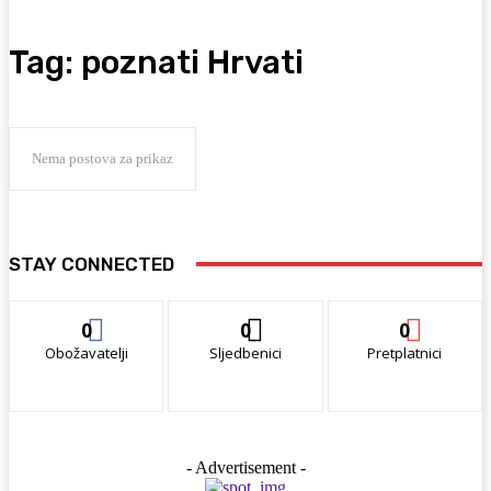
Tag:
poznati Hrvati
Nema postova za prikaz
STAY CONNECTED
0
0
0
Obožavatelji
Sljedbenici
Pretplatnici
- Advertisement -