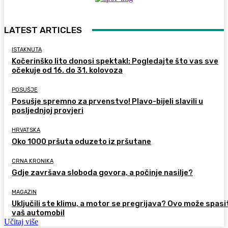
LATEST ARTICLES
ISTAKNUTA
Kočerinško lito donosi spektakl: Pogledajte što vas sve
očekuje od 16. do 31. kolovoza
POSUŠJE
Posušje spremno za prvenstvo! Plavo-bijeli slavili u
posljednjoj provjeri
HRVATSKA
Oko 1000 pršuta oduzeto iz pršutane
CRNA KRONIKA
Gdje završava sloboda govora, a počinje nasilje?
MAGAZIN
Uključili ste klimu, a motor se pregrijava? Ovo može spasi
vaš automobil
Učitaj više