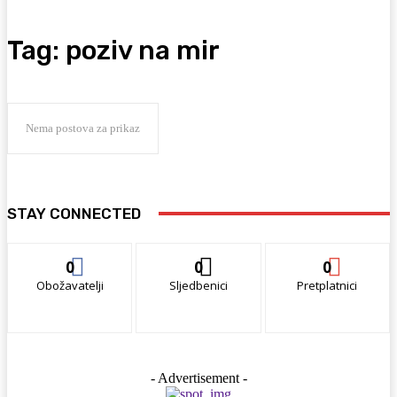
Tag:
poziv na mir
Nema postova za prikaz
STAY CONNECTED
0
0
0
Obožavatelji
Sljedbenici
Pretplatnici
- Advertisement -