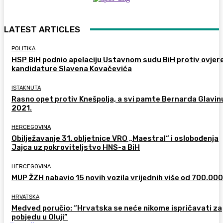
LATEST ARTICLES
POLITIKA
HSP BiH podnio apelaciju Ustavnom sudu BiH protiv ovjer
kandidature Slavena Kovačevića
ISTAKNUTA
Rasno opet protiv Knešpolja, a svi pamte Bernarda Glavinu
2021.
HERCEGOVINA
Obilježavanje 31. obljetnice VRO „Maestral“ i oslobođenja
Jajca uz pokroviteljstvo HNS-a BiH
HERCEGOVINA
MUP ŽZH nabavio 15 novih vozila vrijednih više od 700.00
HRVATSKA
Medved poručio: “Hrvatska se neće nikome ispričavati za
pobjedu u Oluji”