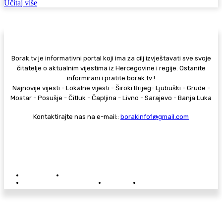
Učitaj više
Borak.tv je informativni portal koji ima za cilj izvještavati sve svoje
čitatelje o aktualnim vijestima iz Hercegovine i regije. Ostanite
informirani i pratite borak.tv !
Najnovije vijesti - Lokalne vijesti - Široki Brijeg- Ljubuški - Grude -
Mostar - Posušje - Čitluk - Čapljina - Livno - Sarajevo - Banja Luka
Kontaktirajte nas na e-mail::
borakinfo1@gmail.com
© Copyright - Borak.tv
Privatnost
Pravila anonimnog komentiranja
Oglašavanje na Borak.tv
Donacije
Kontakt