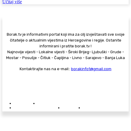
Učitaj više
Borak.tv je informativni portal koji ima za cilj izvještavati sve svoje
čitatelje o aktualnim vijestima iz Hercegovine i regije. Ostanite
informirani i pratite borak.tv !
Najnovije vijesti - Lokalne vijesti - Široki Brijeg- Ljubuški - Grude -
Mostar - Posušje - Čitluk - Čapljina - Livno - Sarajevo - Banja Luka
Kontaktirajte nas na e-mail::
borakinfo1@gmail.com
© Copyright - Borak.tv
Privatnost
Pravila anonimnog komentiranja
Oglašavanje na Borak.tv
Donacije
Kontakt