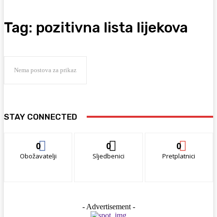
Tag:
pozitivna lista lijekova
Nema postova za prikaz
STAY CONNECTED
0
0
0
Obožavatelji
Sljedbenici
Pretplatnici
- Advertisement -