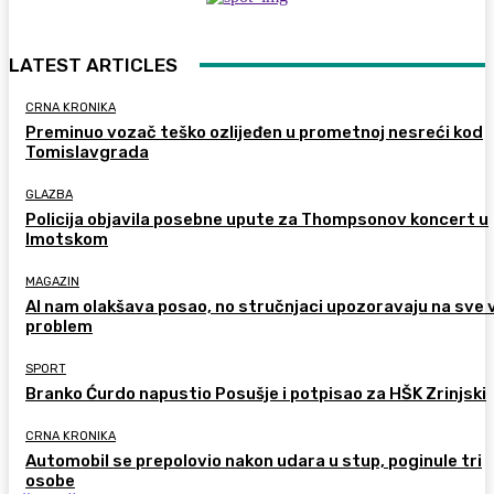
LATEST ARTICLES
CRNA KRONIKA
Preminuo vozač teško ozlijeđen u prometnoj nesreći kod
Tomislavgrada
GLAZBA
Policija objavila posebne upute za Thompsonov koncert u
Imotskom
MAGAZIN
AI nam olakšava posao, no stručnjaci upozoravaju na sve 
problem
SPORT
Branko Ćurdo napustio Posušje i potpisao za HŠK Zrinjski
CRNA KRONIKA
Automobil se prepolovio nakon udara u stup, poginule tri
osobe