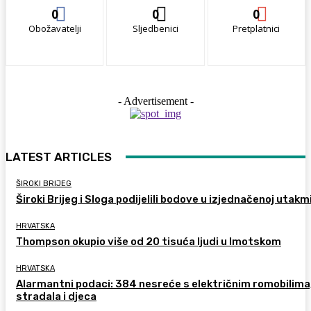
0
0
0
Obožavatelji
Sljedbenici
Pretplatnici
- Advertisement -
LATEST ARTICLES
ŠIROKI BRIJEG
Široki Brijeg i Sloga podijelili bodove u izjednačenoj utakm
HRVATSKA
Thompson okupio više od 20 tisuća ljudi u Imotskom
HRVATSKA
Alarmantni podaci: 384 nesreće s električnim romobilima
stradala i djeca