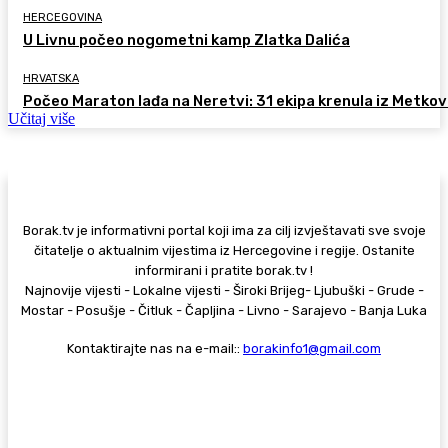
HERCEGOVINA
U Livnu počeo nogometni kamp Zlatka Dalića
HRVATSKA
Počeo Maraton lađa na Neretvi: 31 ekipa krenula iz Metkov
Učitaj više
Borak.tv je informativni portal koji ima za cilj izvještavati sve svoje
čitatelje o aktualnim vijestima iz Hercegovine i regije. Ostanite
informirani i pratite borak.tv !
Najnovije vijesti - Lokalne vijesti - Široki Brijeg- Ljubuški - Grude -
Mostar - Posušje - Čitluk - Čapljina - Livno - Sarajevo - Banja Luka
Kontaktirajte nas na e-mail::
borakinfo1@gmail.com
© Copyright - Borak.tv