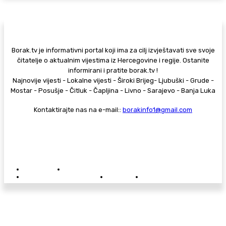
Borak.tv je informativni portal koji ima za cilj izvještavati sve svoje
čitatelje o aktualnim vijestima iz Hercegovine i regije. Ostanite
informirani i pratite borak.tv !
Najnovije vijesti - Lokalne vijesti - Široki Brijeg- Ljubuški - Grude -
Mostar - Posušje - Čitluk - Čapljina - Livno - Sarajevo - Banja Luka
Kontaktirajte nas na e-mail::
borakinfo1@gmail.com
© Copyright - Borak.tv
Privatnost
Pravila anonimnog komentiranja
Oglašavanje na Borak.tv
Donacije
Kontakt