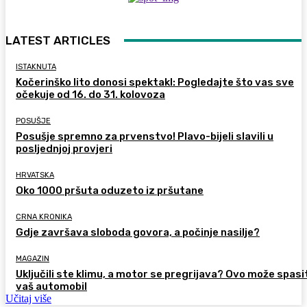
LATEST ARTICLES
ISTAKNUTA
Kočerinško lito donosi spektakl: Pogledajte što vas sve
očekuje od 16. do 31. kolovoza
POSUŠJE
Posušje spremno za prvenstvo! Plavo-bijeli slavili u
posljednjoj provjeri
HRVATSKA
Oko 1000 pršuta oduzeto iz pršutane
CRNA KRONIKA
Gdje završava sloboda govora, a počinje nasilje?
MAGAZIN
Uključili ste klimu, a motor se pregrijava? Ovo može spasi
vaš automobil
Učitaj više