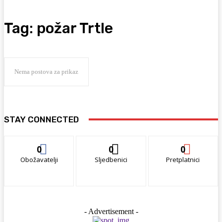
Tag:
požar Trtle
Nema postova za prikaz
STAY CONNECTED
0
0
0
Obožavatelji
Sljedbenici
Pretplatnici
- Advertisement -