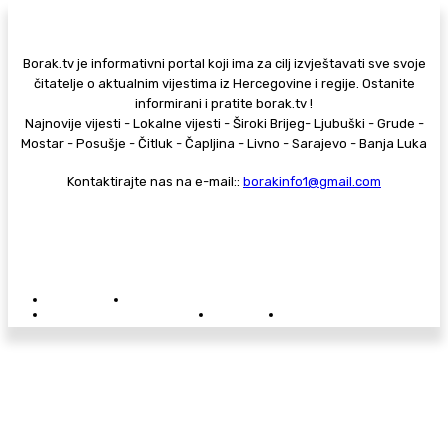
Borak.tv je informativni portal koji ima za cilj izvještavati sve svoje
čitatelje o aktualnim vijestima iz Hercegovine i regije. Ostanite
informirani i pratite borak.tv !
Najnovije vijesti - Lokalne vijesti - Široki Brijeg- Ljubuški - Grude -
Mostar - Posušje - Čitluk - Čapljina - Livno - Sarajevo - Banja Luka
Kontaktirajte nas na e-mail::
borakinfo1@gmail.com
© Copyright - Borak.tv
Privatnost
Pravila anonimnog komentiranja
Oglašavanje na Borak.tv
Donacije
Kontakt