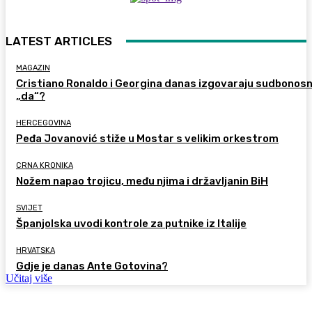
LATEST ARTICLES
MAGAZIN
Cristiano Ronaldo i Georgina danas izgovaraju sudbonos
„da“?
HERCEGOVINA
Peđa Jovanović stiže u Mostar s velikim orkestrom
CRNA KRONIKA
Nožem napao trojicu, među njima i državljanin BiH
SVIJET
Španjolska uvodi kontrole za putnike iz Italije
HRVATSKA
Gdje je danas Ante Gotovina?
Učitaj više