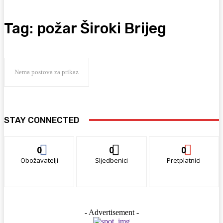
Tag:
požar Široki Brijeg
Nema postova za prikaz
STAY CONNECTED
0
0
0
Obožavatelji
Sljedbenici
Pretplatnici
- Advertisement -