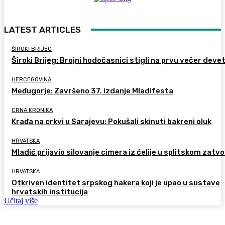
LATEST ARTICLES
ŠIROKI BRIJEG
Široki Brijeg: Brojni hodočasnici stigli na prvu večer deve
HERCEGOVINA
Međugorje: Završeno 37. izdanje Mladifesta
CRNA KRONIKA
Krađa na crkvi u Sarajevu: Pokušali skinuti bakreni oluk
HRVATSKA
Mladić prijavio silovanje cimera iz ćelije u splitskom zatv
HRVATSKA
Otkriven identitet srpskog hakera koji je upao u sustave
hrvatskih institucija
Učitaj više