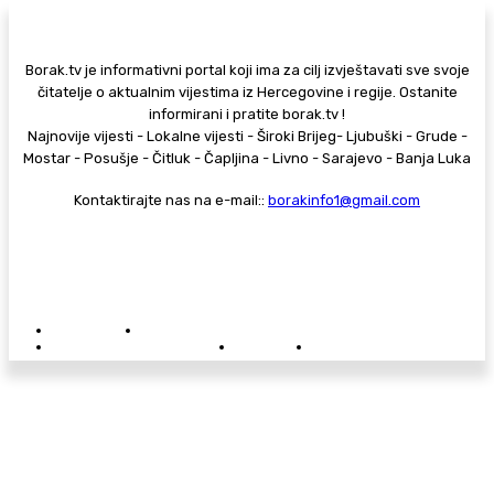
Borak.tv je informativni portal koji ima za cilj izvještavati sve svoje
čitatelje o aktualnim vijestima iz Hercegovine i regije. Ostanite
informirani i pratite borak.tv !
Najnovije vijesti - Lokalne vijesti - Široki Brijeg- Ljubuški - Grude -
Mostar - Posušje - Čitluk - Čapljina - Livno - Sarajevo - Banja Luka
Kontaktirajte nas na e-mail::
borakinfo1@gmail.com
© Copyright - Borak.tv
Privatnost
Pravila anonimnog komentiranja
Oglašavanje na Borak.tv
Donacije
Kontakt