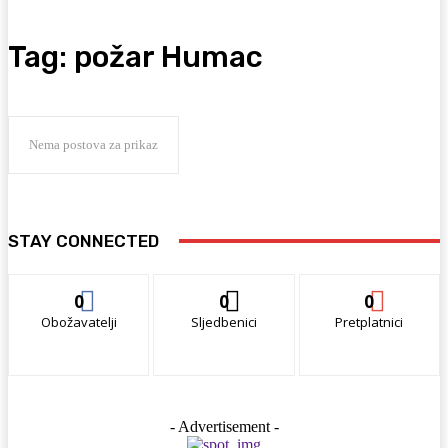
Tag:
požar Humac
Nema postova za prikaz
STAY CONNECTED
0
0
0
Obožavatelji
Sljedbenici
Pretplatnici
- Advertisement -