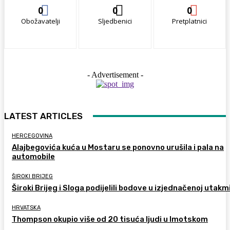
0
0
0
Obožavatelji
Sljedbenici
Pretplatnici
- Advertisement -
LATEST ARTICLES
HERCEGOVINA
Alajbegovića kuća u Mostaru se ponovno urušila i pala na
automobile
ŠIROKI BRIJEG
Široki Brijeg i Sloga podijelili bodove u izjednačenoj utakm
HRVATSKA
Thompson okupio više od 20 tisuća ljudi u Imotskom