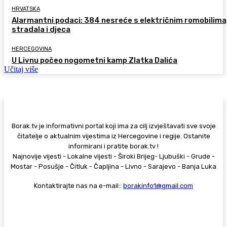
HRVATSKA
Alarmantni podaci: 384 nesreće s električnim romobilima
stradala i djeca
HERCEGOVINA
U Livnu počeo nogometni kamp Zlatka Dalića
Učitaj više
Borak.tv je informativni portal koji ima za cilj izvještavati sve svoje
čitatelje o aktualnim vijestima iz Hercegovine i regije. Ostanite
informirani i pratite borak.tv !
Najnovije vijesti - Lokalne vijesti - Široki Brijeg- Ljubuški - Grude -
Mostar - Posušje - Čitluk - Čapljina - Livno - Sarajevo - Banja Luka
Kontaktirajte nas na e-mail::
borakinfo1@gmail.com