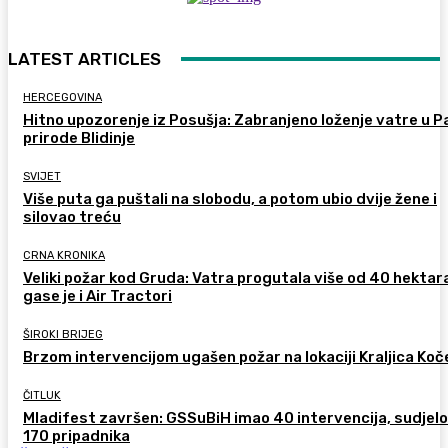
LATEST ARTICLES
HERCEGOVINA
Hitno upozorenje iz Posušja: Zabranjeno loženje vatre u P
prirode Blidinje
SVIJET
Više puta ga puštali na slobodu, a potom ubio dvije žene i
silovao treću
CRNA KRONIKA
Veliki požar kod Gruda: Vatra progutala više od 40 hektar
gase je i Air Tractori
ŠIROKI BRIJEG
Brzom intervencijom ugašen požar na lokaciji Kraljica Koč
ČITLUK
Mladifest završen: GSSuBiH imao 40 intervencija, sudjel
170 pripadnika