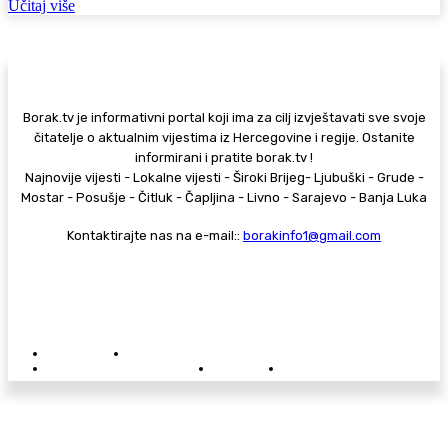
Učitaj više
Borak.tv je informativni portal koji ima za cilj izvještavati sve svoje
čitatelje o aktualnim vijestima iz Hercegovine i regije. Ostanite
informirani i pratite borak.tv !
Najnovije vijesti - Lokalne vijesti - Široki Brijeg- Ljubuški - Grude -
Mostar - Posušje - Čitluk - Čapljina - Livno - Sarajevo - Banja Luka
Kontaktirajte nas na e-mail::
borakinfo1@gmail.com
© Copyright - Borak.tv
Privatnost
Pravila anonimnog komentiranja
Oglašavanje na Borak.tv
Donacije
Kontakt