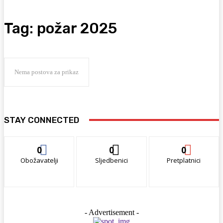
Tag:
požar 2025
Nema postova za prikaz
STAY CONNECTED
0
0
0
Obožavatelji
Sljedbenici
Pretplatnici
- Advertisement -