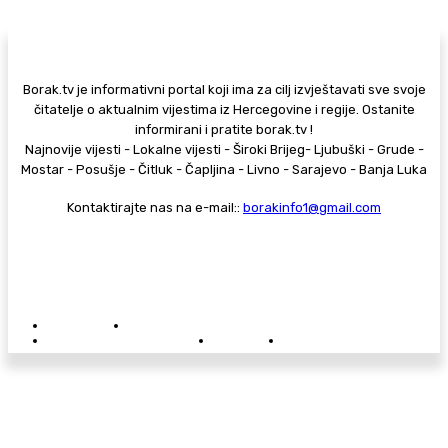
Borak.tv je informativni portal koji ima za cilj izvještavati sve svoje
čitatelje o aktualnim vijestima iz Hercegovine i regije. Ostanite
informirani i pratite borak.tv !
Najnovije vijesti - Lokalne vijesti - Široki Brijeg- Ljubuški - Grude -
Mostar - Posušje - Čitluk - Čapljina - Livno - Sarajevo - Banja Luka
Kontaktirajte nas na e-mail::
borakinfo1@gmail.com
© Copyright - Borak.tv
Privatnost
Pravila anonimnog komentiranja
Oglašavanje na Borak.tv
Donacije
Kontakt