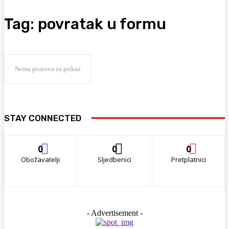
Tag:
povratak u formu
Nema postova za prikaz
STAY CONNECTED
0
0
0
Obožavatelji
Sljedbenici
Pretplatnici
- Advertisement -