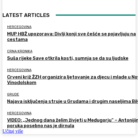
LATEST ARTICLES
HERCEGOVINA
MUP HBŽ upozorava: Divlji konji sve češće se pojavljuju na
cestama
CRNA KRONIKA
Suša rijeke Save otkrila kosti, sumnja se da su ljudske
HERCEGOVINA
Crveni križ ŽZH organizira ljetovanje za djecu i mlade u 
Vinodolskom
GRUDE
Najava isključenja struje u Grudama i drugim naseljima Bi
HERCEGOVINA
VIDEO: „Jednog dana želim živjeti u Međugorju“ – Antoniji
poruka posebno nas je dirnula
Učitaj više