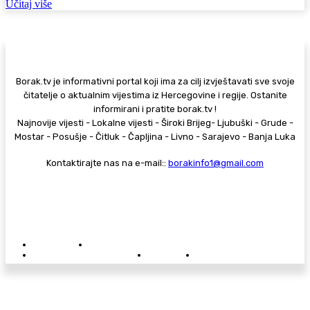
Učitaj više
Borak.tv je informativni portal koji ima za cilj izvještavati sve svoje
čitatelje o aktualnim vijestima iz Hercegovine i regije. Ostanite
informirani i pratite borak.tv !
Najnovije vijesti - Lokalne vijesti - Široki Brijeg- Ljubuški - Grude -
Mostar - Posušje - Čitluk - Čapljina - Livno - Sarajevo - Banja Luka
Kontaktirajte nas na e-mail::
borakinfo1@gmail.com
© Copyright - Borak.tv
Privatnost
Pravila anonimnog komentiranja
Oglašavanje na Borak.tv
Donacije
Kontakt