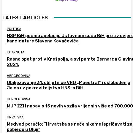
LATEST ARTICLES
POLITIKA
HSP BiH podnio apelaciju Ustavnom sudu BiH protiv ovjer
kandidature Slavena Kovačevića
ISTAKNUTA
Rasno opet protiv Knešpolja, a svi pamte Bernarda Glavinu
2021.
HERCEGOVINA
Obilježavanje 31. obljetnice VRO „Maestral“ i oslobođenja
Jajca uz pokroviteljstvo HNS-a BiH
HERCEGOVINA
MUP ŽZH nabavio 15 novih vozila vrijednih više od 700.00
HRVATSKA
Medved poručio: “Hrvatska se neće nikome ispričavati za
pobjedu u Oluji”