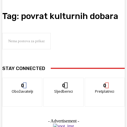
Tag:
povrat kulturnih dobara
Nema postova za prikaz
STAY CONNECTED
0
0
0
Obožavatelji
Sljedbenici
Pretplatnici
- Advertisement -