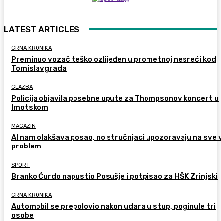
LATEST ARTICLES
CRNA KRONIKA
Preminuo vozač teško ozlijeđen u prometnoj nesreći kod
Tomislavgrada
GLAZBA
Policija objavila posebne upute za Thompsonov koncert u
Imotskom
MAGAZIN
AI nam olakšava posao, no stručnjaci upozoravaju na sve 
problem
SPORT
Branko Ćurdo napustio Posušje i potpisao za HŠK Zrinjski
CRNA KRONIKA
Automobil se prepolovio nakon udara u stup, poginule tri
osobe