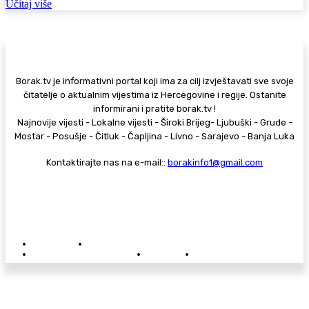
Učitaj više
Borak.tv je informativni portal koji ima za cilj izvještavati sve svoje
čitatelje o aktualnim vijestima iz Hercegovine i regije. Ostanite
informirani i pratite borak.tv !
Najnovije vijesti - Lokalne vijesti - Široki Brijeg- Ljubuški - Grude -
Mostar - Posušje - Čitluk - Čapljina - Livno - Sarajevo - Banja Luka
Kontaktirajte nas na e-mail::
borakinfo1@gmail.com
© Copyright - Borak.tv
Privatnost
Pravila anonimnog komentiranja
Oglašavanje na Borak.tv
Donacije
Kontakt