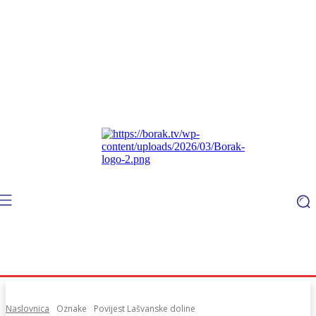
Naslovnica
Oznake
Povijest Lašvanske doline