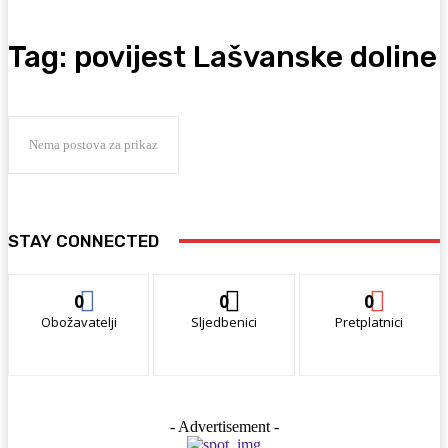
Tag:
povijest Lašvanske doline
Nema postova za prikaz
STAY CONNECTED
0
0
0
Obožavatelji
Sljedbenici
Pretplatnici
- Advertisement -