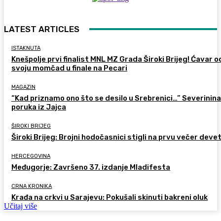
LATEST ARTICLES
ISTAKNUTA
Knešpolje prvi finalist MNL MZ Grada Široki Brijeg! Ćavar 
svoju momčad u finale na Pecari
MAGAZIN
“Kad priznamo ono što se desilo u Srebrenici…” Severinina
poruka iz Jajca
ŠIROKI BRIJEG
Široki Brijeg: Brojni hodočasnici stigli na prvu večer deve
HERCEGOVINA
Međugorje: Završeno 37. izdanje Mladifesta
CRNA KRONIKA
Krađa na crkvi u Sarajevu: Pokušali skinuti bakreni oluk
Učitaj više