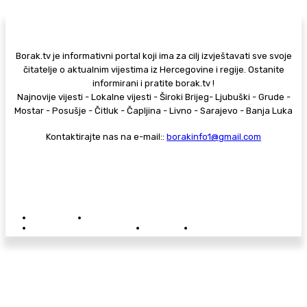
Borak.tv je informativni portal koji ima za cilj izvještavati sve svoje
čitatelje o aktualnim vijestima iz Hercegovine i regije. Ostanite
informirani i pratite borak.tv !
Najnovije vijesti - Lokalne vijesti - Široki Brijeg- Ljubuški - Grude -
Mostar - Posušje - Čitluk - Čapljina - Livno - Sarajevo - Banja Luka
Kontaktirajte nas na e-mail::
borakinfo1@gmail.com
© Copyright - Borak.tv
Privatnost
Pravila anonimnog komentiranja
Oglašavanje na Borak.tv
Donacije
Kontakt