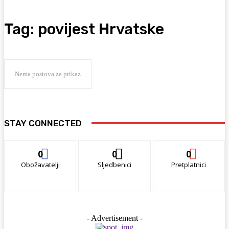
Tag:
povijest Hrvatske
Nema postova za prikaz
STAY CONNECTED
0
0
0
Obožavatelji
Sljedbenici
Pretplatnici
- Advertisement -