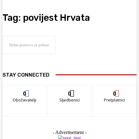
Tag:
povijest Hrvata
Nema postova za prikaz
STAY CONNECTED
0
0
0
Obožavatelji
Sljedbenici
Pretplatnici
- Advertisement -