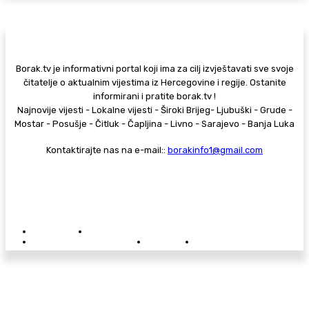
Borak.tv je informativni portal koji ima za cilj izvještavati sve svoje
čitatelje o aktualnim vijestima iz Hercegovine i regije. Ostanite
informirani i pratite borak.tv !
Najnovije vijesti - Lokalne vijesti - Široki Brijeg- Ljubuški - Grude -
Mostar - Posušje - Čitluk - Čapljina - Livno - Sarajevo - Banja Luka
Kontaktirajte nas na e-mail::
borakinfo1@gmail.com
© Copyright - Borak.tv
Privatnost
Pravila anonimnog komentiranja
Oglašavanje na Borak.tv
Donacije
Kontakt