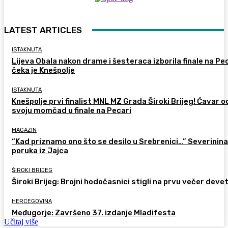
LATEST ARTICLES
ISTAKNUTA
Lijeva Obala nakon drame i šesteraca izborila finale na Pec
čeka je Knešpolje
ISTAKNUTA
Knešpolje prvi finalist MNL MZ Grada Široki Brijeg! Ćavar 
svoju momčad u finale na Pecari
MAGAZIN
“Kad priznamo ono što se desilo u Srebrenici…” Severinina
poruka iz Jajca
ŠIROKI BRIJEG
Široki Brijeg: Brojni hodočasnici stigli na prvu večer deve
HERCEGOVINA
Međugorje: Završeno 37. izdanje Mladifesta
Učitaj više