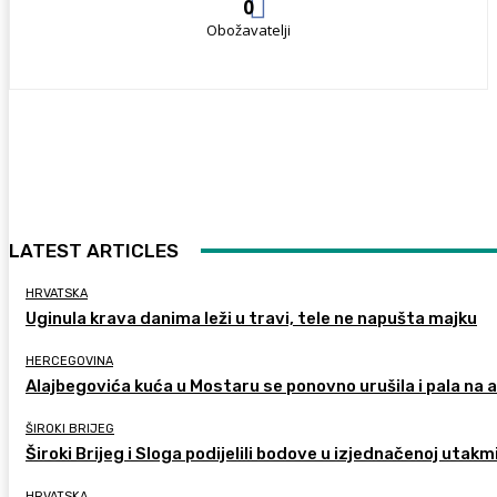
0
Obožavatelji
LATEST ARTICLES
HRVATSKA
Uginula krava danima leži u travi, tele ne napušta majku
HERCEGOVINA
Alajbegovića kuća u Mostaru se ponovno urušila i pala na
ŠIROKI BRIJEG
Široki Brijeg i Sloga podijelili bodove u izjednačenoj utakm
HRVATSKA