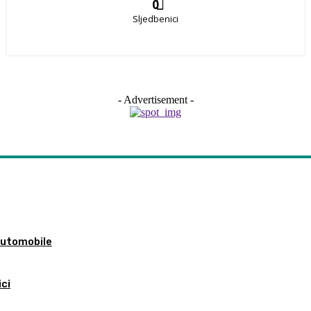
0
Sljedbenici
- Advertisement -
 automobile
ici