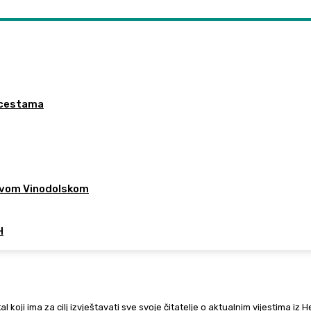
a cestama
 Novom Vinodolskom
H
al koji ima za cilj izvještavati sve svoje čitatelje o aktualnim vijestima iz 