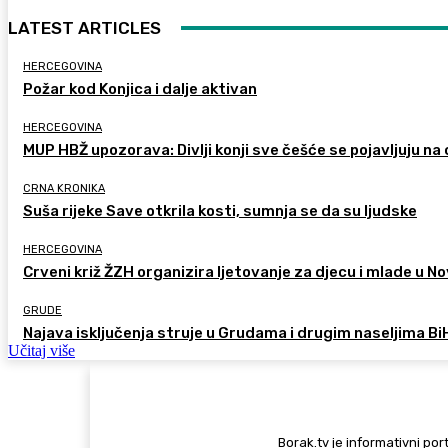
LATEST ARTICLES
HERCEGOVINA
Požar kod Konjica i dalje aktivan
HERCEGOVINA
MUP HBŽ upozorava: Divlji konji sve češće se pojavljuju n
CRNA KRONIKA
Suša rijeke Save otkrila kosti, sumnja se da su ljudske
HERCEGOVINA
Crveni križ ŽZH organizira ljetovanje za djecu i mlade u
GRUDE
Najava isključenja struje u Grudama i drugim naseljima Bi
Učitaj više
Borak.tv je informativni port