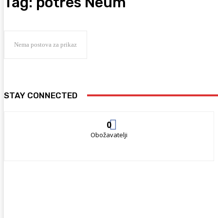
Tag:
potres Neum
Nema postova za prikaz
STAY CONNECTED
0
Obožavatelji