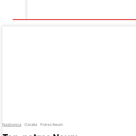
Naslovna
Lokalno
Hercegovina
Sport
Naslovnica
Oznake
Potres Neum