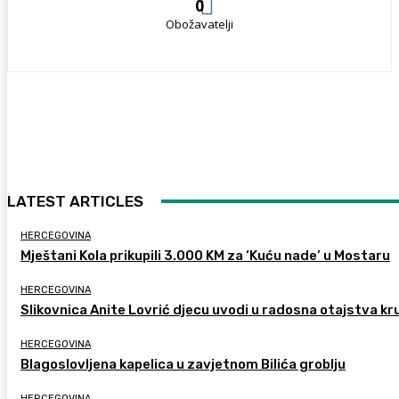
0
Obožavatelji
LATEST ARTICLES
HERCEGOVINA
Mještani Kola prikupili 3.000 KM za ‘Kuću nade’ u Mostaru
HERCEGOVINA
Slikovnica Anite Lovrić djecu uvodi u radosna otajstva kr
HERCEGOVINA
Blagoslovljena kapelica u zavjetnom Bilića groblju
HERCEGOVINA