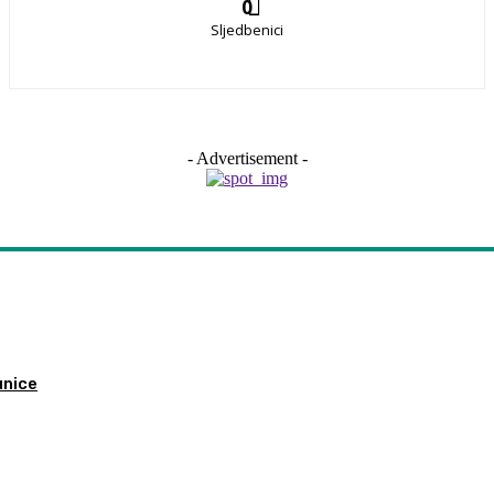
0
Sljedbenici
- Advertisement -
unice