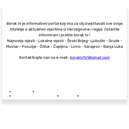
Borak.tv je informativni portal koji ima za cilj izvještavati sve svoje
čitatelje o aktualnim vijestima iz Hercegovine i regije. Ostanite
informirani i pratite borak.tv !
Najnovije vijesti - Lokalne vijesti - Široki Brijeg- Ljubuški - Grude -
Mostar - Posušje - Čitluk - Čapljina - Livno - Sarajevo - Banja Luka
Kontaktirajte nas na e-mail::
borakinfo1@gmail.com
© Copyright - Borak.tv
Privatnost
Pravila anonimnog komentiranja
Oglašavanje na Borak.tv
Donacije
Kontakt