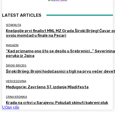
LATEST ARTICLES
ISTAKNUTA
Knešpolje prvi finalist MNL MZ Grada Široki Brijeg! Ćavar 
svoju momčad u finale na Pecari
MAGAZIN
“Kad priznamo ono što se desilo u Srebrenici…” Severinina
poruka iz Jajca
ŠIROKI BRIJEG
Široki Brijeg: Brojni hodočasnici stigli na prvu večer deve
HERCEGOVINA
Međugorje: Završeno 37. izdanje Mladifesta
CRNA KRONIKA
Krađa na crkvi u Sarajevu: Pokušali skinuti bakreni oluk
Učitaj više