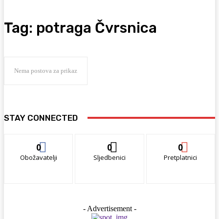
Tag:
potraga Čvrsnica
Nema postova za prikaz
STAY CONNECTED
0
0
0
Obožavatelji
Sljedbenici
Pretplatnici
- Advertisement -