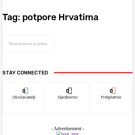
Tag:
potpore Hrvatima
Nema postova za prikaz
STAY CONNECTED
0
0
0
Obožavatelji
Sljedbenici
Pretplatnici
- Advertisement -