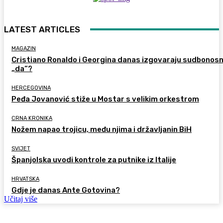
LATEST ARTICLES
MAGAZIN
Cristiano Ronaldo i Georgina danas izgovaraju sudbonos
„da“?
HERCEGOVINA
Peđa Jovanović stiže u Mostar s velikim orkestrom
CRNA KRONIKA
Nožem napao trojicu, među njima i državljanin BiH
SVIJET
Španjolska uvodi kontrole za putnike iz Italije
HRVATSKA
Gdje je danas Ante Gotovina?
Učitaj više