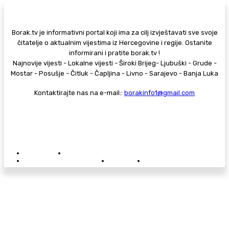
Borak.tv je informativni portal koji ima za cilj izvještavati sve svoje
čitatelje o aktualnim vijestima iz Hercegovine i regije. Ostanite
informirani i pratite borak.tv !
Najnovije vijesti - Lokalne vijesti - Široki Brijeg- Ljubuški - Grude -
Mostar - Posušje - Čitluk - Čapljina - Livno - Sarajevo - Banja Luka
Kontaktirajte nas na e-mail::
borakinfo1@gmail.com
© Copyright - Borak.tv
Privatnost
Pravila anonimnog komentiranja
Oglašavanje na Borak.tv
Donacije
Kontakt