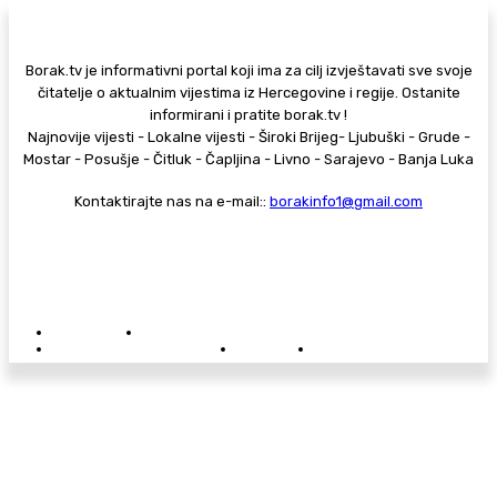
Borak.tv je informativni portal koji ima za cilj izvještavati sve svoje
čitatelje o aktualnim vijestima iz Hercegovine i regije. Ostanite
informirani i pratite borak.tv !
Najnovije vijesti - Lokalne vijesti - Široki Brijeg- Ljubuški - Grude -
Mostar - Posušje - Čitluk - Čapljina - Livno - Sarajevo - Banja Luka
Kontaktirajte nas na e-mail::
borakinfo1@gmail.com
© Copyright - Borak.tv
Privatnost
Pravila anonimnog komentiranja
Oglašavanje na Borak.tv
Donacije
Kontakt