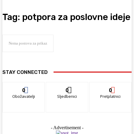
Tag:
potpora za poslovne ideje
Nema postova za prikaz
STAY CONNECTED
0
0
0
Obožavatelji
Sljedbenici
Pretplatnici
- Advertisement -