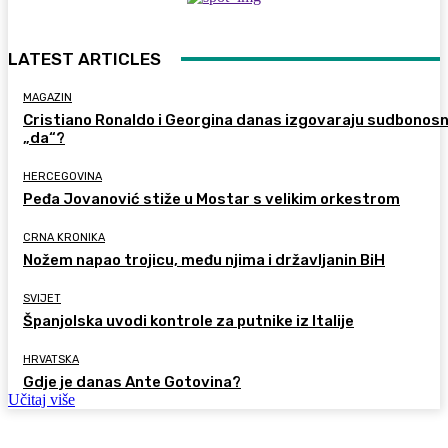
LATEST ARTICLES
MAGAZIN
Cristiano Ronaldo i Georgina danas izgovaraju sudbonos
„da“?
HERCEGOVINA
Peđa Jovanović stiže u Mostar s velikim orkestrom
CRNA KRONIKA
Nožem napao trojicu, među njima i državljanin BiH
SVIJET
Španjolska uvodi kontrole za putnike iz Italije
HRVATSKA
Gdje je danas Ante Gotovina?
Učitaj više