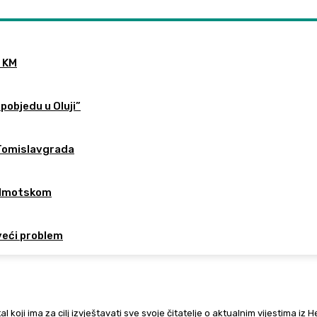
0 KM
pobjedu u Oluji”
 Tomislavgrada
u Imotskom
veći problem
al koji ima za cilj izvještavati sve svoje čitatelje o aktualnim vijestima iz 