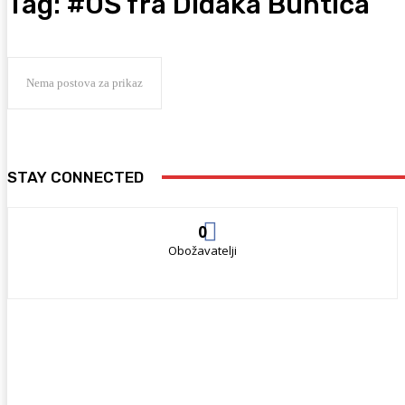
Tag:
#OŠ fra Didaka Buntića
Nema postova za prikaz
STAY CONNECTED
0
Obožavatelji