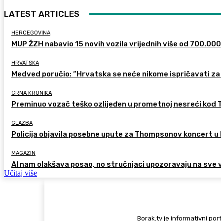
LATEST ARTICLES
HERCEGOVINA
MUP ŽZH nabavio 15 novih vozila vrijednih više od 700.00
HRVATSKA
Medved poručio: “Hrvatska se neće nikome ispričavati za 
CRNA KRONIKA
Preminuo vozač teško ozlijeđen u prometnoj nesreći kod
GLAZBA
Policija objavila posebne upute za Thompsonov koncert 
MAGAZIN
AI nam olakšava posao, no stručnjaci upozoravaju na sve 
Učitaj više
Borak.tv je informativni port