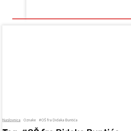
Naslovna
Lokalno
Hercegovina
Sport
Naslovnica
Oznake
#OŠ fra Didaka Buntića