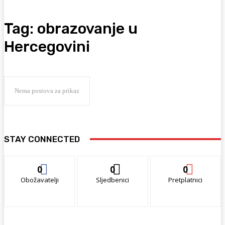
Tag:
obrazovanje u
Hercegovini
Nema postova za prikaz
STAY CONNECTED
0
0
0
Obožavatelji
Sljedbenici
Pretplatnici