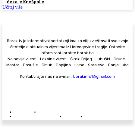
čeka je Knešpolje
Učitaj više
Borak.tv je informativni portal koji ima za cilj izvještavati sve svoje
čitatelje o aktualnim vijestima iz Hercegovine i regije. Ostanite
informirani i pratite borak.tv !
Najnovije vijesti - Lokalne vijesti - Široki Brijeg- Ljubuški - Grude -
Mostar - Posušje - Čitluk - Čapljina - Livno - Sarajevo - Banja Luka
Kontaktirajte nas na e-mail::
borakinfo1@gmail.com
© Copyright - Borak.tv
Privatnost
Pravila anonimnog komentiranja
Oglašavanje na Borak.tv
Donacije
Kontakt