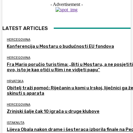
- Advertisement -
LATEST ARTICLES
HERCEGOVINA
Konferencija u Mostaru o budućnosti EU fondova
HERCEGOVINA
Fra Mario poručio turistima: „Biti u Mostaru, a ne posjetiti
ovo, isto je kao otići u Rim i ne vidjeti papu“
HRVATSKA
Obitelj traži pomoć: Riječanin u komi u Irskoj, liječnici ga ž
skinuti s aparata
HERCEGOVINA
Zrinjski šalje čak 10 igrača u druge klubove
ISTAKNUTA
Lijeva Obala nakon drame i šesteraca izborila finale na Pec