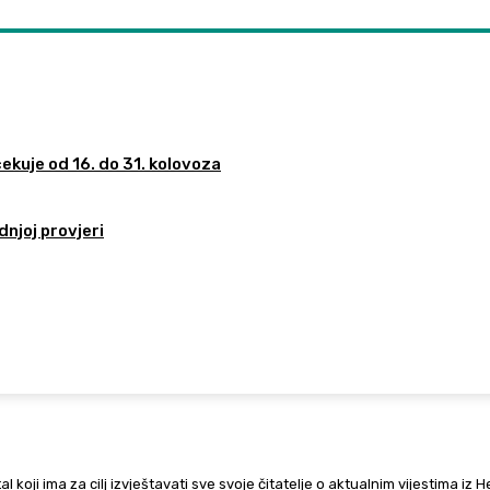
ekuje od 16. do 31. kolovoza
dnjoj provjeri
al koji ima za cilj izvještavati sve svoje čitatelje o aktualnim vijestima iz 