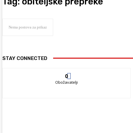
Tag:
obiteljske prepreke
Nema postova za prikaz
STAY CONNECTED
0
Obožavatelji