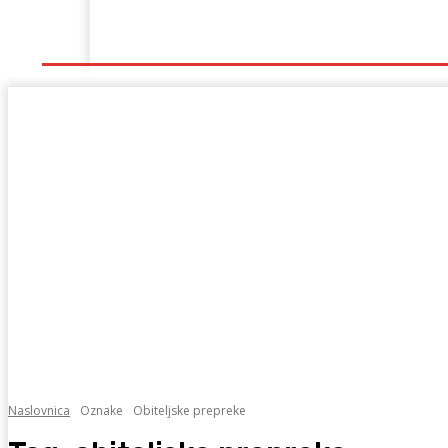
Naslovna
Lokalno
Hercegovina
Sport
Naslovnica
Oznake
Obiteljske prepreke