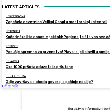
LATEST ARTICLES
HERCEGOVINA
Započela devetnica Velikoj Gospi u mostarskoj katedrali
ISTAKNUTA
Kočerinško lito donosi spektakl: Pogledajte što vas sve oč
POSUŠJE
Posušje spremno za prvenstvo! Plavo-bijeli slavili u poslje
HRVATSKA
Oko 1000 pršuta oduzeto iz pršutane
CRNA KRONIKA
Gdje završava sloboda govora, a počinje nasilje?
Učitaj više
Borak.tv je informativni port