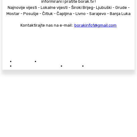
informirani i pratite borak.tv !
Najnovije vijesti - Lokalne vijesti - Široki Brijeg- Ljubuški - Grude -
Mostar - Posušje - Čitluk - Čapljina - Livno - Sarajevo - Banja Luka
Kontaktirajte nas na e-mail::
borakinfo1@gmail.com
© Copyright - Borak.tv
Privatnost
Pravila anonimnog komentiranja
Oglašavanje na Borak.tv
Donacije
Kontakt