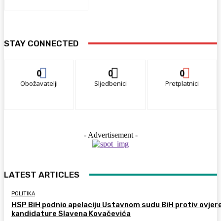
STAY CONNECTED
0
0
0
Obožavatelji
Sljedbenici
Pretplatnici
- Advertisement -
LATEST ARTICLES
POLITIKA
HSP BiH podnio apelaciju Ustavnom sudu BiH protiv ovjer
kandidature Slavena Kovačevića