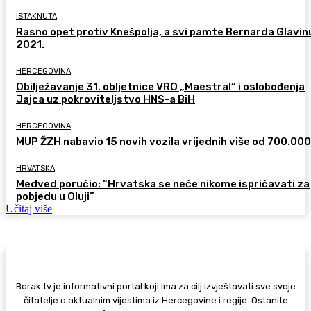
ISTAKNUTA
Rasno opet protiv Knešpolja, a svi pamte Bernarda Glavinu
2021.
HERCEGOVINA
Obilježavanje 31. obljetnice VRO „Maestral“ i oslobođenja
Jajca uz pokroviteljstvo HNS-a BiH
HERCEGOVINA
MUP ŽZH nabavio 15 novih vozila vrijednih više od 700.00
HRVATSKA
Medved poručio: “Hrvatska se neće nikome ispričavati za
pobjedu u Oluji”
Učitaj više
Borak.tv je informativni portal koji ima za cilj izvještavati sve svoje
čitatelje o aktualnim vijestima iz Hercegovine i regije. Ostanite