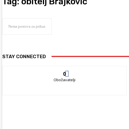
Tag:
obitelj Brajković
Nema postova za prikaz
STAY CONNECTED
0
Obožavatelji