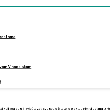
a cestama
 Novom Vinodolskom
H
al koji ima za cilj izvještavati sve svoje čitatelje o aktualnim vijestima iz 