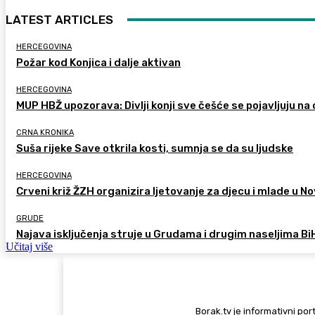
LATEST ARTICLES
HERCEGOVINA
Požar kod Konjica i dalje aktivan
HERCEGOVINA
MUP HBŽ upozorava: Divlji konji sve češće se pojavljuju n
CRNA KRONIKA
Suša rijeke Save otkrila kosti, sumnja se da su ljudske
HERCEGOVINA
Crveni križ ŽZH organizira ljetovanje za djecu i mlade u
GRUDE
Najava isključenja struje u Grudama i drugim naseljima Bi
Učitaj više
Borak.tv je informativni port