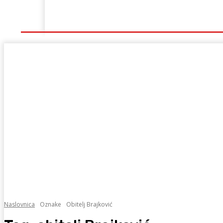
Naslovna
Lokalno
Hercegovina
Sport
Naslovnica
Oznake
Obitelj Brajković