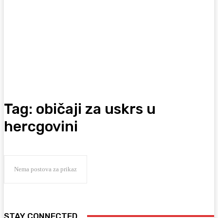
Tag:
običaji za uskrs u
hercgovini
Nema postova za prikaz
STAY CONNECTED