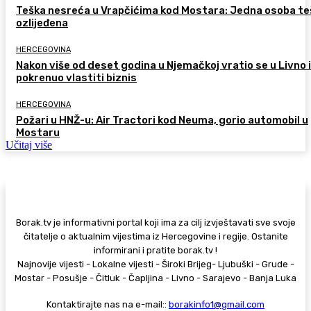
Teška nesreća u Vrapčićima kod Mostara: Jedna osoba te
ozlijeđena
HERCEGOVINA
Nakon više od deset godina u Njemačkoj vratio se u Livno i
pokrenuo vlastiti biznis
HERCEGOVINA
Požari u HNŽ-u: Air Tractori kod Neuma, gorio automobil u
Mostaru
Učitaj više
Borak.tv je informativni portal koji ima za cilj izvještavati sve svoje
čitatelje o aktualnim vijestima iz Hercegovine i regije. Ostanite
informirani i pratite borak.tv !
Najnovije vijesti - Lokalne vijesti - Široki Brijeg- Ljubuški - Grude -
Mostar - Posušje - Čitluk - Čapljina - Livno - Sarajevo - Banja Luka
Kontaktirajte nas na e-mail::
borakinfo1@gmail.com