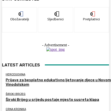
0
0
0
Obožavatelji
Sljedbenici
Pretplatnici
- Advertisement -
LATEST ARTICLES
HERCEGOVINA
Prijave za besplatno edukativno ljetovanje djece u Novom
Vinodolskom
ŠIROKI BRIJEG
Široki Brijeg u srijedu postaje mjesto susreta klapa
CRNA KRONIKA