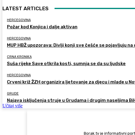
LATEST ARTICLES
HERCEGOVINA
Požar kod Konjica i dalje aktivan
HERCEGOVINA
MUP HBŽ upozorava: Divlji konji sve češće se pojavljuju n
CRNA KRONIKA
Suša rijeke Save otkrila kosti, sumnja se da su ljudske
HERCEGOVINA
Crveni križ ŽZH organizira ljetovanje za djecu i mlade u
GRUDE
Najava isključenja struje u Grudama i drugim naseljima Bi
Učitaj više
Borak.tv je informativni port