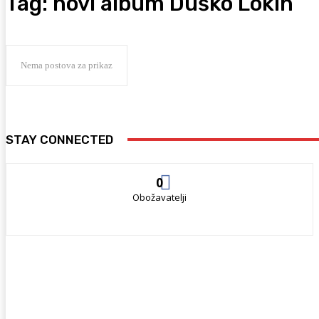
Tag:
novi album Duško Lokin
Nema postova za prikaz
STAY CONNECTED
0
Obožavatelji