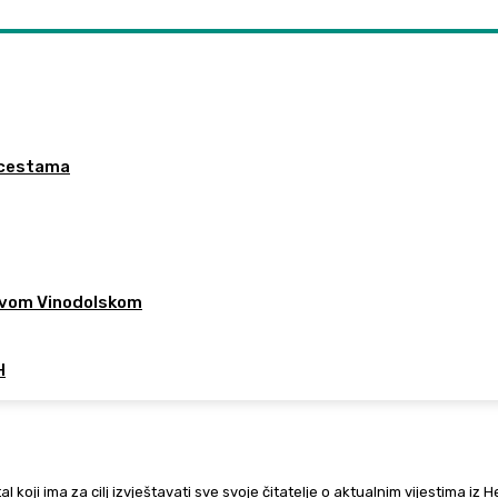
a cestama
 Novom Vinodolskom
H
al koji ima za cilj izvještavati sve svoje čitatelje o aktualnim vijestima iz 