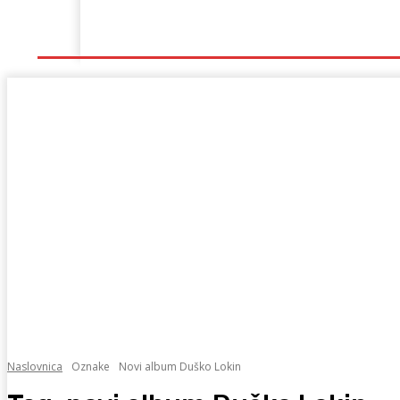
Naslovna
Lokalno
Hercegovina
Sport
Naslovnica
Oznake
Novi album Duško Lokin