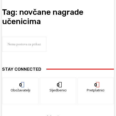
Tag:
novčane nagrade
učenicima
Nema postova za prikaz
STAY CONNECTED
0
0
0
Obožavatelji
Sljedbenici
Pretplatnici