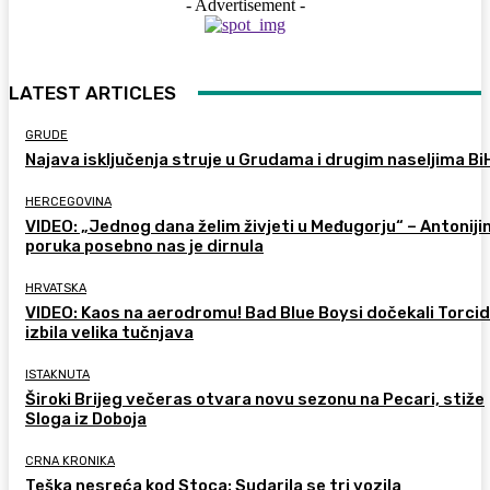
- Advertisement -
LATEST ARTICLES
GRUDE
Najava isključenja struje u Grudama i drugim naseljima Bi
HERCEGOVINA
VIDEO: „Jednog dana želim živjeti u Međugorju“ – Antoniji
poruka posebno nas je dirnula
HRVATSKA
VIDEO: Kaos na aerodromu! Bad Blue Boysi dočekali Torcid
izbila velika tučnjava
ISTAKNUTA
Široki Brijeg večeras otvara novu sezonu na Pecari, stiže
Sloga iz Doboja
CRNA KRONIKA
Teška nesreća kod Stoca: Sudarila se tri vozila