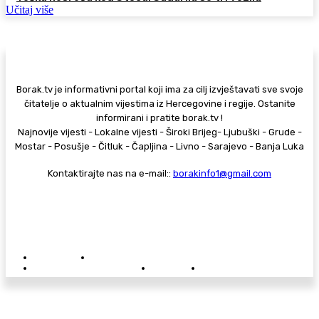
Učitaj više
Borak.tv je informativni portal koji ima za cilj izvještavati sve svoje
čitatelje o aktualnim vijestima iz Hercegovine i regije. Ostanite
informirani i pratite borak.tv !
Najnovije vijesti - Lokalne vijesti - Široki Brijeg- Ljubuški - Grude -
Mostar - Posušje - Čitluk - Čapljina - Livno - Sarajevo - Banja Luka
Kontaktirajte nas na e-mail::
borakinfo1@gmail.com
© Copyright - Borak.tv
Privatnost
Pravila anonimnog komentiranja
Oglašavanje na Borak.tv
Donacije
Kontakt