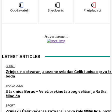
0
0
0
Obožavatelji
Sljedbenici
Pretplatnici
- Advertisement -
LATEST ARTICLES
SPORT
Zrinjski na otvaranju sezone svladao Čelik i upisao prva tr
boda
BANJA LUKA
Utakmica Borac – Velež prekinuta zbog veličanja Ratka
Mladića
SPORT
Zrinjski i Čelik večeras zatvaraju prvo kolo WWin lige, pozn