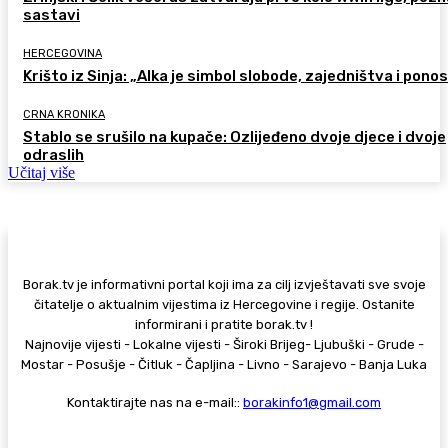
sastavi
HERCEGOVINA
Krišto iz Sinja: „Alka je simbol slobode, zajedništva i pono
CRNA KRONIKA
Stablo se srušilo na kupače: Ozlijeđeno dvoje djece i dvoje
odraslih
Učitaj više
Borak.tv je informativni portal koji ima za cilj izvještavati sve svoje
čitatelje o aktualnim vijestima iz Hercegovine i regije. Ostanite
informirani i pratite borak.tv !
Najnovije vijesti - Lokalne vijesti - Široki Brijeg- Ljubuški - Grude -
Mostar - Posušje - Čitluk - Čapljina - Livno - Sarajevo - Banja Luka
Kontaktirajte nas na e-mail::
borakinfo1@gmail.com