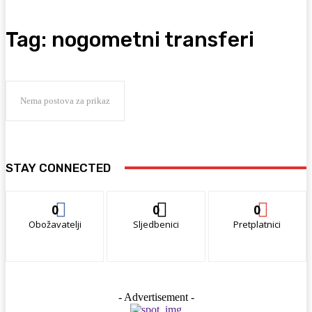
Tag:
nogometni transferi
Nema postova za prikaz
STAY CONNECTED
0
0
0
Obožavatelji
Sljedbenici
Pretplatnici
- Advertisement -