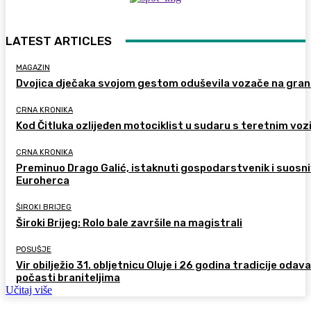
LATEST ARTICLES
MAGAZIN
Dvojica dječaka svojom gestom oduševila vozače na gran
CRNA KRONIKA
Kod Čitluka ozlijeđen motociklist u sudaru s teretnim voz
CRNA KRONIKA
Preminuo Drago Galić, istaknuti gospodarstvenik i suosn
Euroherca
ŠIROKI BRIJEG
Široki Brijeg: Rolo bale završile na magistrali
POSUŠJE
Vir obilježio 31. obljetnicu Oluje i 26 godina tradicije odav
počasti braniteljima
Učitaj više