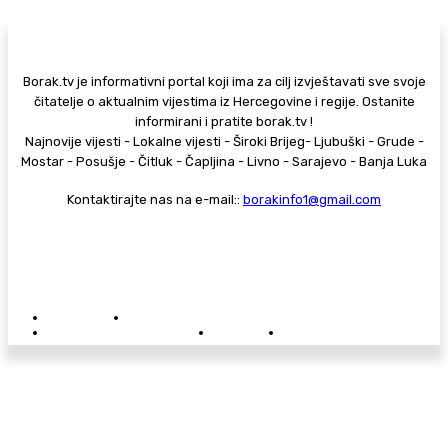
Borak.tv je informativni portal koji ima za cilj izvještavati sve svoje
čitatelje o aktualnim vijestima iz Hercegovine i regije. Ostanite
informirani i pratite borak.tv !
Najnovije vijesti - Lokalne vijesti - Široki Brijeg- Ljubuški - Grude -
Mostar - Posušje - Čitluk - Čapljina - Livno - Sarajevo - Banja Luka
Kontaktirajte nas na e-mail::
borakinfo1@gmail.com
© Copyright - Borak.tv
Privatnost
Pravila anonimnog komentiranja
Oglašavanje na Borak.tv
Donacije
Kontakt