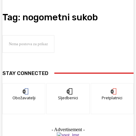
Tag:
nogometni sukob
Nema postova za prikaz
STAY CONNECTED
0
0
0
Obožavatelji
Sljedbenici
Pretplatnici
- Advertisement -