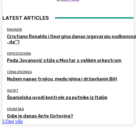
LATEST ARTICLES
MAGAZIN
Cristiano Ronaldo i Georgina danas izgovaraju sudbonos
„da“?
HERCEGOVINA
Peđa Jovanović stiže u Mostar s velikim orkestrom
CRNA KRONIKA
Nožem napao trojicu, među njima i državljanin BiH
SVIJET
Španjolska uvodi kontrole za putnike iz Italije
HRVATSKA
Gdje je danas Ante Gotovina?
Učitaj više