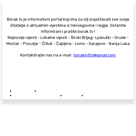
Borak.tv je informativni portal koji ima za cilj izvještavati sve svoje
čitatelje o aktualnim vijestima iz Hercegovine i regije. Ostanite
informirani i pratite borak.tv !
Najnovije vijesti - Lokalne vijesti - Široki Brijeg- Ljubuški - Grude -
Mostar - Posušje - Čitluk - Čapljina - Livno - Sarajevo - Banja Luka
Kontaktirajte nas na e-mail::
borakinfo1@gmail.com
© Copyright - Borak.tv
Privatnost
Pravila anonimnog komentiranja
Oglašavanje na Borak.tv
Donacije
Kontakt