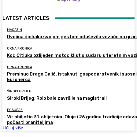
LATEST ARTICLES
MAGAZIN
Dvojica dječaka svojom gestom oduševila vozače na gran
CRNA KRONIKA
Kod Čitluka ozlijeđen motociklist u sudaru s teretnim voz
CRNA KRONIKA
Preminuo Drago Galić, istaknuti gospodarstvenik i suosn
Euroherca
ŠIROKI BRIJEG
Široki Brijeg: Rolo bale završile na magistrali
POSUŠJE
Vir obilježio 31. obljetnicu Oluje i 26 godina tradicije odav
počasti braniteljima
Učitaj više