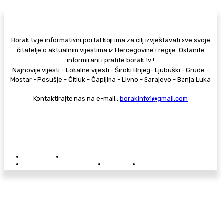
Borak.tv je informativni portal koji ima za cilj izvještavati sve svoje
čitatelje o aktualnim vijestima iz Hercegovine i regije. Ostanite
informirani i pratite borak.tv !
Najnovije vijesti - Lokalne vijesti - Široki Brijeg- Ljubuški - Grude -
Mostar - Posušje - Čitluk - Čapljina - Livno - Sarajevo - Banja Luka
Kontaktirajte nas na e-mail::
borakinfo1@gmail.com
© Copyright - Borak.tv
Privatnost
Pravila anonimnog komentiranja
Oglašavanje na Borak.tv
Donacije
Kontakt