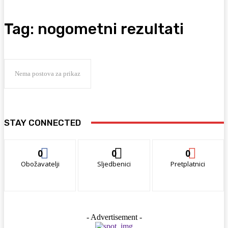
Tag:
nogometni rezultati
Nema postova za prikaz
STAY CONNECTED
0
0
0
Obožavatelji
Sljedbenici
Pretplatnici
- Advertisement -