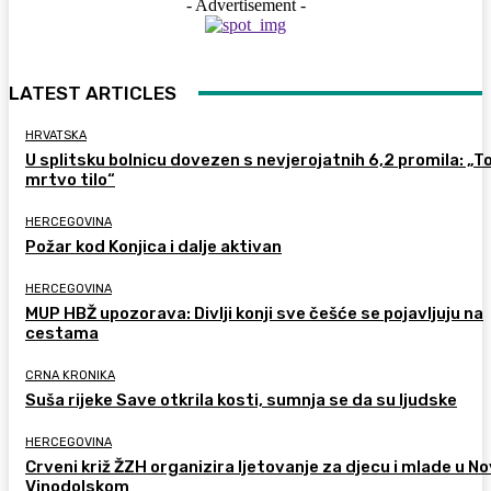
- Advertisement -
LATEST ARTICLES
HRVATSKA
U splitsku bolnicu dovezen s nevjerojatnih 6,2 promila: „To
mrtvo tilo“
HERCEGOVINA
Požar kod Konjica i dalje aktivan
HERCEGOVINA
MUP HBŽ upozorava: Divlji konji sve češće se pojavljuju na
cestama
CRNA KRONIKA
Suša rijeke Save otkrila kosti, sumnja se da su ljudske
HERCEGOVINA
Crveni križ ŽZH organizira ljetovanje za djecu i mlade u 
Vinodolskom