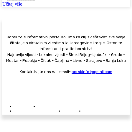
Učitaj više
Borak.tv je informativni portal koji ima za cilj izvještavati sve svoje
čitatelje o aktualnim vijestima iz Hercegovine i regije. Ostanite
informirani i pratite borak.tv !
Najnovije vijesti - Lokalne vijesti - Široki Brijeg- Ljubuški - Grude -
Mostar - Posušje - Čitluk - Čapljina - Livno - Sarajevo - Banja Luka
Kontaktirajte nas na e-mail::
borakinfo1@gmail.com
© Copyright - Borak.tv
Privatnost
Pravila anonimnog komentiranja
Oglašavanje na Borak.tv
Donacije
Kontakt