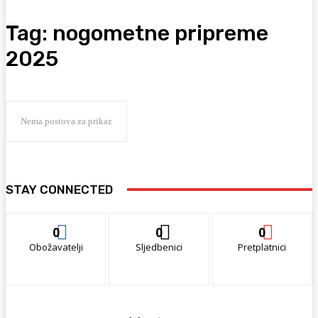
Tag:
nogometne pripreme
2025
Nema postova za prikaz
STAY CONNECTED
0
0
0
Obožavatelji
Sljedbenici
Pretplatnici