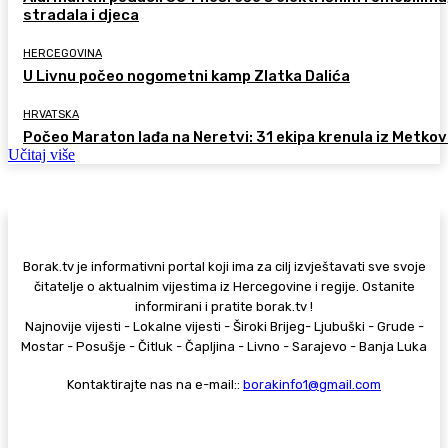
stradala i djeca
HERCEGOVINA
U Livnu počeo nogometni kamp Zlatka Dalića
HRVATSKA
Počeo Maraton lađa na Neretvi: 31 ekipa krenula iz Metkov
Učitaj više
Borak.tv je informativni portal koji ima za cilj izvještavati sve svoje
čitatelje o aktualnim vijestima iz Hercegovine i regije. Ostanite
informirani i pratite borak.tv !
Najnovije vijesti - Lokalne vijesti - Široki Brijeg- Ljubuški - Grude -
Mostar - Posušje - Čitluk - Čapljina - Livno - Sarajevo - Banja Luka
Kontaktirajte nas na e-mail::
borakinfo1@gmail.com