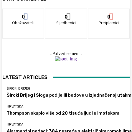
0
0
0
Obožavatelji
Sljedbenici
Pretplatnici
- Advertisement -
LATEST ARTICLES
ŠIROKI BRIJEG
Široki Brijeg i Sloga podijelili bodove u izjednačenoj utakm
HRVATSKA
Thompson okupio više od 20 tisuća ljudi u Imotskom
HRVATSKA
Alarmantni podaci: 384 nesreće s električnim romobilima