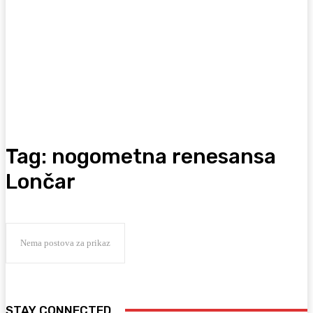
Tag:
nogometna renesansa
Lončar
Nema postova za prikaz
STAY CONNECTED