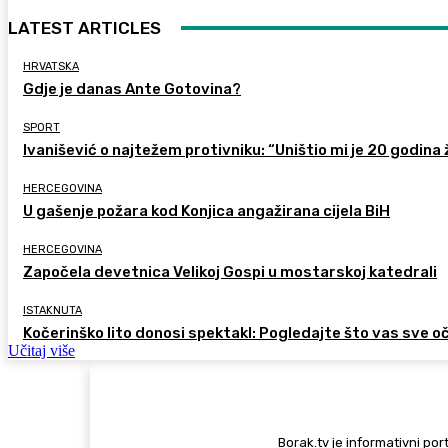
LATEST ARTICLES
HRVATSKA
Gdje je danas Ante Gotovina?
SPORT
Ivanišević o najtežem protivniku: “Uništio mi je 20 godina 
HERCEGOVINA
U gašenje požara kod Konjica angažirana cijela BiH
HERCEGOVINA
Započela devetnica Velikoj Gospi u mostarskoj katedrali
ISTAKNUTA
Kočerinško lito donosi spektakl: Pogledajte što vas sve oč
Učitaj više
Borak.tv je informativni port