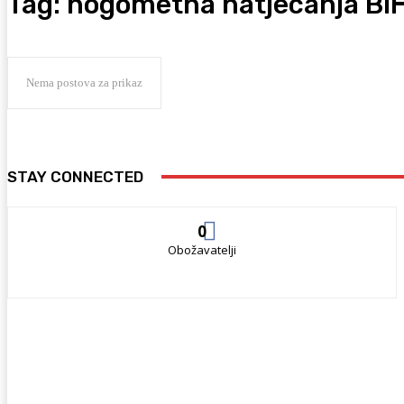
Tag:
nogometna natjecanja Bi
Nema postova za prikaz
STAY CONNECTED
0
Obožavatelji