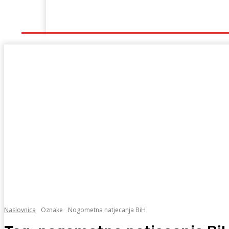
Naslovna
Lokalno
Hercegovina
Sport
Naslovnica
Oznake
Nogometna natjecanja BiH