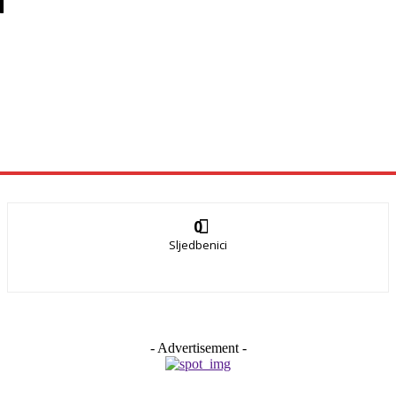
H
0
Sljedbenici
- Advertisement -