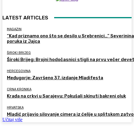
LATEST ARTICLES
MAGAZIN
“Kad priznamo ono što se desilo u Srebrenici…” Severinina
poruka iz Jajca
ŠIROKI BRIJEG
Široki Brijeg: Brojni hodočasnici stigli na prvu večer deve
HERCEGOVINA
Međugorje: Završeno 37. izdanje Mladifesta
CRNA KRONIKA
Krađa na crkvi u Sarajevu: Pokušali skinuti bakreni oluk
HRVATSKA
Mladić prijavio silovanje cimera iz ćelije u splitskom zatv
Učitaj više