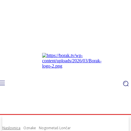
Naslovnica
Oznake
Nogometaš Lončar