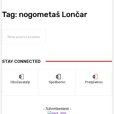
Tag:
nogometaš Lončar
Nema postova za prikaz
STAY CONNECTED
0
0
0
Obožavatelji
Sljedbenici
Pretplatnici
- Advertisement -