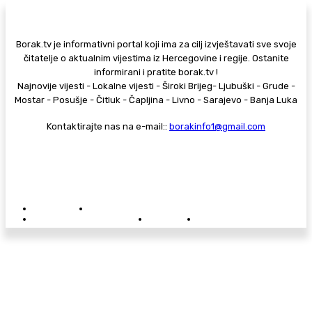
Borak.tv je informativni portal koji ima za cilj izvještavati sve svoje
čitatelje o aktualnim vijestima iz Hercegovine i regije. Ostanite
informirani i pratite borak.tv !
Najnovije vijesti - Lokalne vijesti - Široki Brijeg- Ljubuški - Grude -
Mostar - Posušje - Čitluk - Čapljina - Livno - Sarajevo - Banja Luka
Kontaktirajte nas na e-mail::
borakinfo1@gmail.com
© Copyright - Borak.tv
Privatnost
Pravila anonimnog komentiranja
Oglašavanje na Borak.tv
Donacije
Kontakt