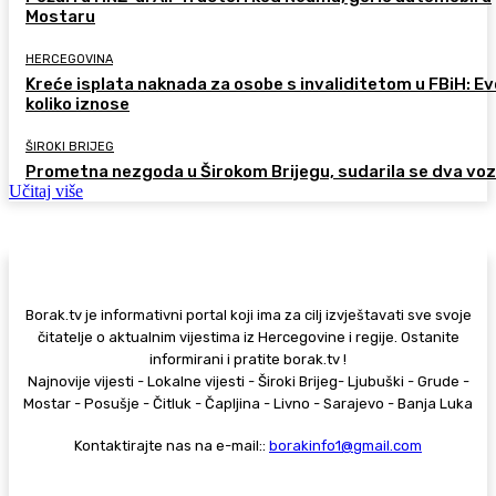
Mostaru
HERCEGOVINA
Kreće isplata naknada za osobe s invaliditetom u FBiH: Ev
koliko iznose
ŠIROKI BRIJEG
Prometna nezgoda u Širokom Brijegu, sudarila se dva voz
Učitaj više
Borak.tv je informativni portal koji ima za cilj izvještavati sve svoje
čitatelje o aktualnim vijestima iz Hercegovine i regije. Ostanite
informirani i pratite borak.tv !
Najnovije vijesti - Lokalne vijesti - Široki Brijeg- Ljubuški - Grude -
Mostar - Posušje - Čitluk - Čapljina - Livno - Sarajevo - Banja Luka
Kontaktirajte nas na e-mail::
borakinfo1@gmail.com