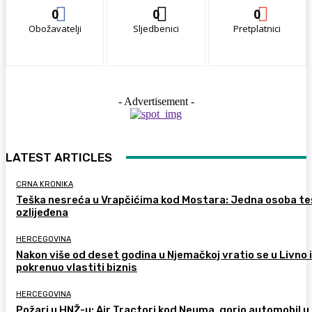
0
0
0
Obožavatelji
Sljedbenici
Pretplatnici
- Advertisement -
LATEST ARTICLES
CRNA KRONIKA
Teška nesreća u Vrapčićima kod Mostara: Jedna osoba te
ozlijeđena
HERCEGOVINA
Nakon više od deset godina u Njemačkoj vratio se u Livno i
pokrenuo vlastiti biznis
HERCEGOVINA
Požari u HNŽ-u: Air Tractori kod Neuma, gorio automobil u