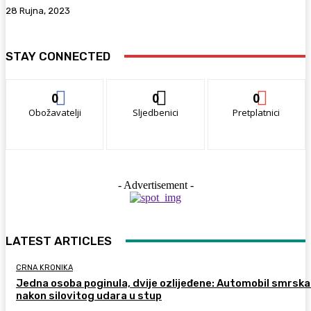
28 Rujna, 2023
STAY CONNECTED
0
0
0
Obožavatelji
Sljedbenici
Pretplatnici
- Advertisement -
LATEST ARTICLES
CRNA KRONIKA
Jedna osoba poginula, dvije ozlijeđene: Automobil smrsk
nakon silovitog udara u stup