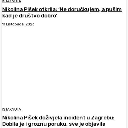
ISTAKNUTA
Nikolina Pišek otkrila: ‘Ne doručkujem, a pušim
kad je društvo dobro‘
11 Listopada, 2023
ISTAKNUTA
Nikolina Pišek doživjela incident u Zagrebu:
Dobila je i groznu poruku, sve je objavila