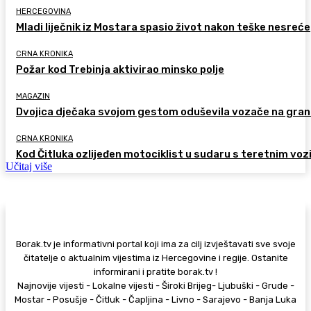
HERCEGOVINA
Mladi liječnik iz Mostara spasio život nakon teške nesreće
CRNA KRONIKA
Požar kod Trebinja aktivirao minsko polje
MAGAZIN
Dvojica dječaka svojom gestom oduševila vozače na gran
CRNA KRONIKA
Kod Čitluka ozlijeđen motociklist u sudaru s teretnim voz
Učitaj više
Borak.tv je informativni portal koji ima za cilj izvještavati sve svoje
čitatelje o aktualnim vijestima iz Hercegovine i regije. Ostanite
informirani i pratite borak.tv !
Najnovije vijesti - Lokalne vijesti - Široki Brijeg- Ljubuški - Grude -
Mostar - Posušje - Čitluk - Čapljina - Livno - Sarajevo - Banja Luka