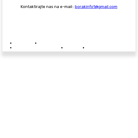
Kontaktirajte nas na e-mail::
borakinfo1@gmail.com
© Copyright - Borak.tv
Privatnost
Pravila anonimnog komentiranja
Oglašavanje na Borak.tv
Donacije
Kontakt