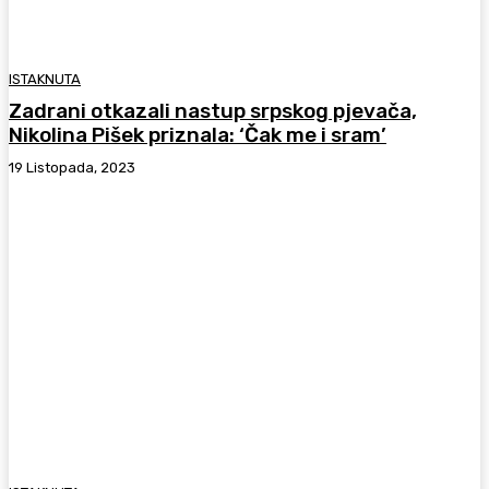
ISTAKNUTA
Zadrani otkazali nastup srpskog pjevača,
Nikolina Pišek priznala: ‘Čak me i sram’
19 Listopada, 2023