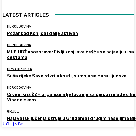
LATEST ARTICLES
HERCEGOVINA
Požar kod Konjica i dalje aktivan
HERCEGOVINA
MUP HBŽ upozorava: Divlji konji sve češće se pojavljuju na
cestama
CRNA KRONIKA
Suša rijeke Save otkrila kosti, sumnja se da su ljudske
HERCEGOVINA
Crveni križ ŽZH organizira ljetovanje za djecu i mlade u 
Vinodolskom
GRUDE
Najava isključenja struje u Grudama i drugim naseljima Bi
Učitaj više