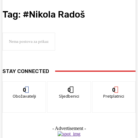
Tag:
#Nikola Radoš
Nema postova za prikaz
STAY CONNECTED
0
0
0
Obožavatelji
Sljedbenici
Pretplatnici
- Advertisement -