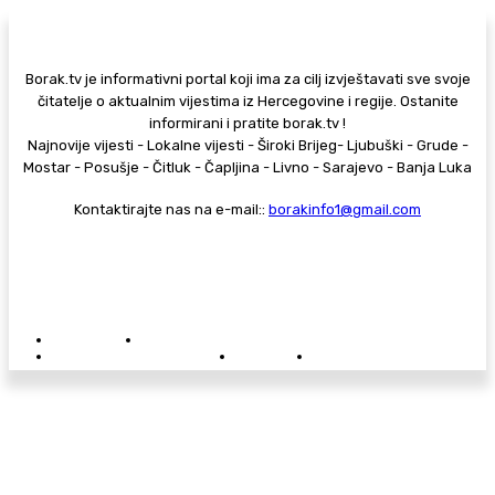
Borak.tv je informativni portal koji ima za cilj izvještavati sve svoje
čitatelje o aktualnim vijestima iz Hercegovine i regije. Ostanite
informirani i pratite borak.tv !
Najnovije vijesti - Lokalne vijesti - Široki Brijeg- Ljubuški - Grude -
Mostar - Posušje - Čitluk - Čapljina - Livno - Sarajevo - Banja Luka
Kontaktirajte nas na e-mail::
borakinfo1@gmail.com
© Copyright - Borak.tv
Privatnost
Pravila anonimnog komentiranja
Oglašavanje na Borak.tv
Donacije
Kontakt