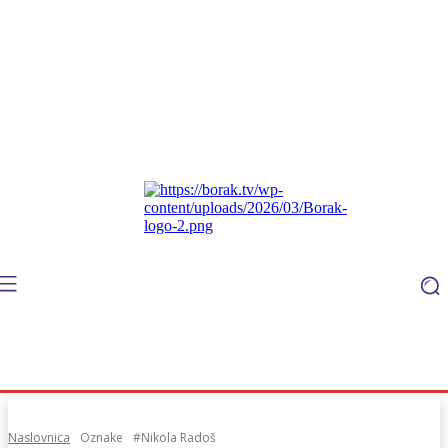
Naslovnica
Oznake
#Nikola Radoš