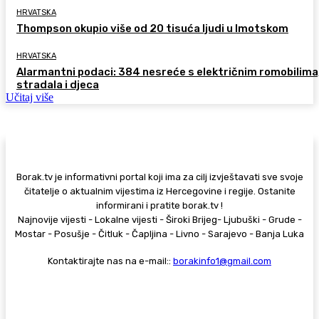
HRVATSKA
Thompson okupio više od 20 tisuća ljudi u Imotskom
HRVATSKA
Alarmantni podaci: 384 nesreće s električnim romobilima
stradala i djeca
Učitaj više
Borak.tv je informativni portal koji ima za cilj izvještavati sve svoje
čitatelje o aktualnim vijestima iz Hercegovine i regije. Ostanite
informirani i pratite borak.tv !
Najnovije vijesti - Lokalne vijesti - Široki Brijeg- Ljubuški - Grude -
Mostar - Posušje - Čitluk - Čapljina - Livno - Sarajevo - Banja Luka
Kontaktirajte nas na e-mail::
borakinfo1@gmail.com