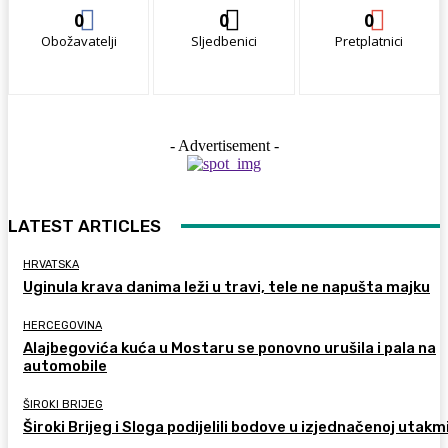
0
0
0
Obožavatelji
Sljedbenici
Pretplatnici
- Advertisement -
LATEST ARTICLES
HRVATSKA
Uginula krava danima leži u travi, tele ne napušta majku
HERCEGOVINA
Alajbegovića kuća u Mostaru se ponovno urušila i pala na
automobile
ŠIROKI BRIJEG
Široki Brijeg i Sloga podijelili bodove u izjednačenoj utakm