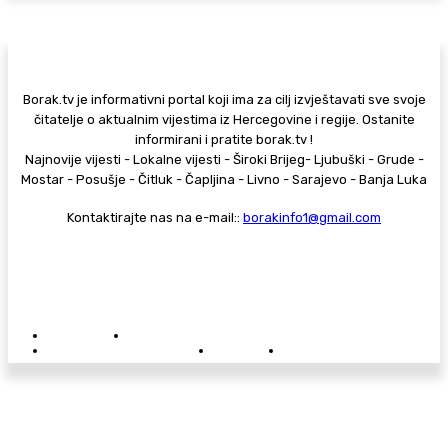
Borak.tv je informativni portal koji ima za cilj izvještavati sve svoje
čitatelje o aktualnim vijestima iz Hercegovine i regije. Ostanite
informirani i pratite borak.tv !
Najnovije vijesti - Lokalne vijesti - Široki Brijeg- Ljubuški - Grude -
Mostar - Posušje - Čitluk - Čapljina - Livno - Sarajevo - Banja Luka
Kontaktirajte nas na e-mail::
borakinfo1@gmail.com
© Copyright - Borak.tv
Privatnost
Pravila anonimnog komentiranja
Oglašavanje na Borak.tv
Donacije
Kontakt