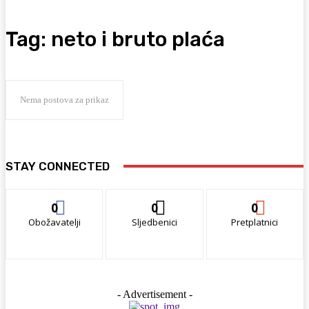
Tag:
neto i bruto plaća
Nema postova za prikaz
STAY CONNECTED
0
0
0
Obožavatelji
Sljedbenici
Pretplatnici
- Advertisement -