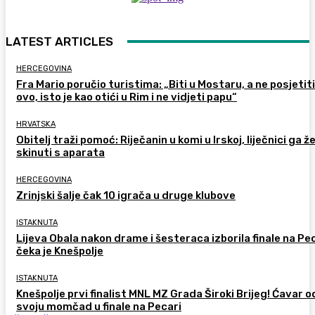
LATEST ARTICLES
HERCEGOVINA
Fra Mario poručio turistima: „Biti u Mostaru, a ne posjetiti
ovo, isto je kao otići u Rim i ne vidjeti papu“
HRVATSKA
Obitelj traži pomoć: Riječanin u komi u Irskoj, liječnici ga ž
skinuti s aparata
HERCEGOVINA
Zrinjski šalje čak 10 igrača u druge klubove
ISTAKNUTA
Lijeva Obala nakon drame i šesteraca izborila finale na Pec
čeka je Knešpolje
ISTAKNUTA
Knešpolje prvi finalist MNL MZ Grada Široki Brijeg! Ćavar 
svoju momčad u finale na Pecari