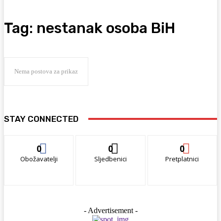
Tag:
nestanak osoba BiH
Nema postova za prikaz
STAY CONNECTED
0
0
0
Obožavatelji
Sljedbenici
Pretplatnici
- Advertisement -