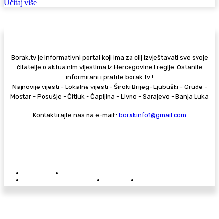
Učitaj više
Borak.tv je informativni portal koji ima za cilj izvještavati sve svoje
čitatelje o aktualnim vijestima iz Hercegovine i regije. Ostanite
informirani i pratite borak.tv !
Najnovije vijesti - Lokalne vijesti - Široki Brijeg- Ljubuški - Grude -
Mostar - Posušje - Čitluk - Čapljina - Livno - Sarajevo - Banja Luka
Kontaktirajte nas na e-mail::
borakinfo1@gmail.com
© Copyright - Borak.tv
Privatnost
Pravila anonimnog komentiranja
Oglašavanje na Borak.tv
Donacije
Kontakt