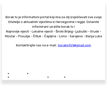
Borak.tv je informativni portal koji ima za cilj izvještavati sve svoje
čitatelje o aktualnim vijestima iz Hercegovine i regije. Ostanite
informirani i pratite borak.tv !
Najnovije vijesti - Lokalne vijesti - Široki Brijeg- Ljubuški - Grude -
Mostar - Posušje - Čitluk - Čapljina - Livno - Sarajevo - Banja Luka
Kontaktirajte nas na e-mail::
borakinfo1@gmail.com
© Copyright - Borak.tv
Privatnost
Pravila anonimnog komentiranja
Oglašavanje na Borak.tv
Donacije
Kontakt