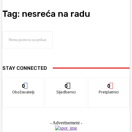
Tag:
nesreća na radu
Nema postova za prikaz
STAY CONNECTED
0
0
0
Obožavatelji
Sljedbenici
Pretplatnici
- Advertisement -