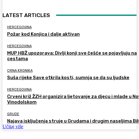
LATEST ARTICLES
HERCEGOVINA
Požar kod Konjica i dalje aktivan
HERCEGOVINA
MUP HBŽ upozorava: Divlji konji sve češće se pojavljuju na
cestama
CRNA KRONIKA
Suša rijeke Save otkrila kosti, sumnja se da su ljudske
HERCEGOVINA
Crveni križ ŽZH organizira ljetovanje za djecu i mlade u 
Vinodolskom
GRUDE
Najava isključenja struje u Grudama i drugim naseljima Bi
Učitaj više