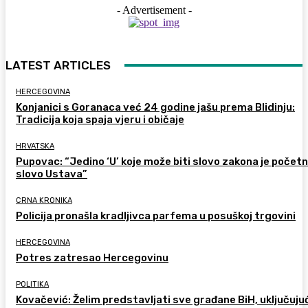
- Advertisement -
LATEST ARTICLES
HERCEGOVINA
Konjanici s Goranaca već 24 godine jašu prema Blidinju:
Tradicija koja spaja vjeru i običaje
HRVATSKA
Pupovac: “Jedino ‘U’ koje može biti slovo zakona je počet
slovo Ustava”
CRNA KRONIKA
Policija pronašla kradljivca parfema u posuškoj trgovini
HERCEGOVINA
Potres zatresao Hercegovinu
POLITIKA
Kovačević: Želim predstavljati sve građane BiH, uključujuć