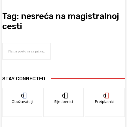
Tag:
nesreća na magistralnoj
cesti
Nema postova za prikaz
STAY CONNECTED
0
0
0
Obožavatelji
Sljedbenici
Pretplatnici