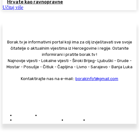
Hrvate kao ravnopravne
Učitaj više
Borak.tv je informativni portal koji ima za cilj izvještavati sve svoje
čitatelje o aktualnim vijestima iz Hercegovine i regije. Ostanite
informirani i pratite borak.tv !
Najnovije vijesti - Lokalne vijesti - Široki Brijeg- Ljubuški - Grude -
Mostar - Posušje - Čitluk - Čapljina - Livno - Sarajevo - Banja Luka
Kontaktirajte nas na e-mail::
borakinfo1@gmail.com
© Copyright - Borak.tv
Privatnost
Pravila anonimnog komentiranja
Oglašavanje na Borak.tv
Donacije
Kontakt