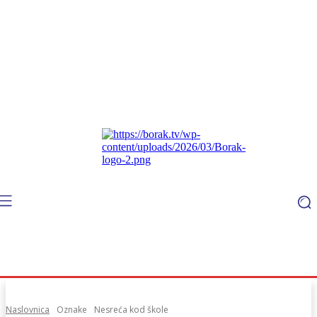
Naslovnica
Oznake
Nesreća kod škole