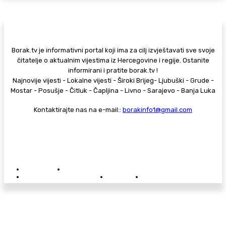
Borak.tv je informativni portal koji ima za cilj izvještavati sve svoje
čitatelje o aktualnim vijestima iz Hercegovine i regije. Ostanite
informirani i pratite borak.tv !
Najnovije vijesti - Lokalne vijesti - Široki Brijeg- Ljubuški - Grude -
Mostar - Posušje - Čitluk - Čapljina - Livno - Sarajevo - Banja Luka
Kontaktirajte nas na e-mail::
borakinfo1@gmail.com
© Copyright - Borak.tv
Privatnost
Pravila anonimnog komentiranja
Oglašavanje na Borak.tv
Donacije
Kontakt