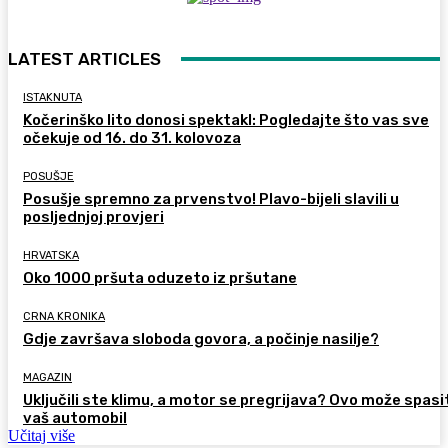
LATEST ARTICLES
ISTAKNUTA
Kočerinško lito donosi spektakl: Pogledajte što vas sve
očekuje od 16. do 31. kolovoza
POSUŠJE
Posušje spremno za prvenstvo! Plavo-bijeli slavili u
posljednjoj provjeri
HRVATSKA
Oko 1000 pršuta oduzeto iz pršutane
CRNA KRONIKA
Gdje završava sloboda govora, a počinje nasilje?
MAGAZIN
Uključili ste klimu, a motor se pregrijava? Ovo može spasi
vaš automobil
Učitaj više