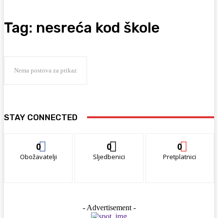
Tag:
nesreća kod škole
Nema postova za prikaz
STAY CONNECTED
0
0
0
Obožavatelji
Sljedbenici
Pretplatnici
- Advertisement -