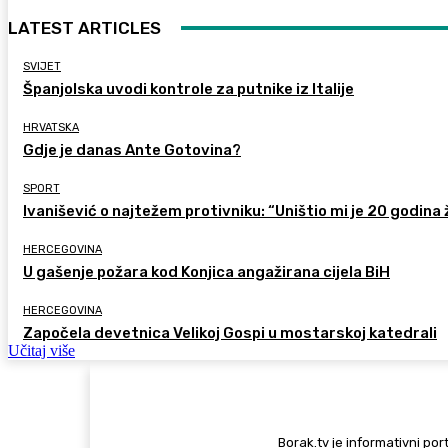
LATEST ARTICLES
SVIJET
Španjolska uvodi kontrole za putnike iz Italije
HRVATSKA
Gdje je danas Ante Gotovina?
SPORT
Ivanišević o najtežem protivniku: “Uništio mi je 20 godina 
HERCEGOVINA
U gašenje požara kod Konjica angažirana cijela BiH
HERCEGOVINA
Započela devetnica Velikoj Gospi u mostarskoj katedrali
Učitaj više
Borak.tv je informativni port