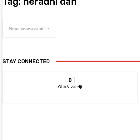
Tag:
neradni dan
Nema postova za prikaz
STAY CONNECTED
0
Obožavatelji