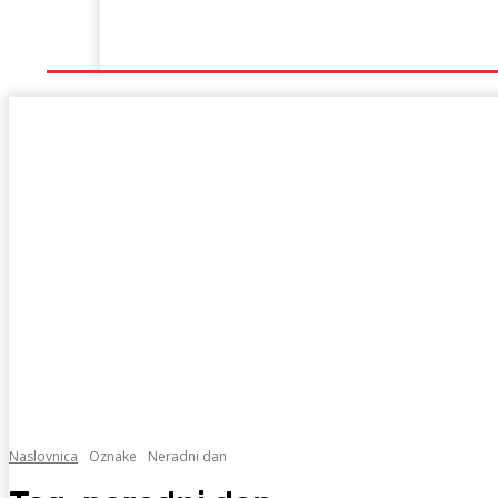
Naslovna
Lokalno
Hercegovina
Sport
Naslovnica
Oznake
Neradni dan